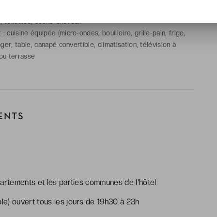
ples dans la chambre et canapé convertible dans le salon
e, toilettes, sèche-cheveux
cuisine équipée (micro-ondes, bouilloire, grille-pain, frigo,
ger, table, canapé convertible, climatisation, télévision à
 ou terrasse
ENTS
partements et les parties communes de l'hôtel
e) ouvert tous les jours de 19h30 à 23h