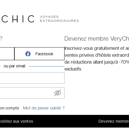
lines, ses plages quasi désertes : les Îles Baléares ont
ut Minorque, écrin sauvage et réservé, beaucoup moins
Majorque ou Ibiza. Classée « réserve mondiale de la
nole est le repaire idéal pour les amoureux de la nature
100 % détente, VeryChic vous invite à découvrir les
e à la mer !
?
Devenez membre VeryCh
Inscrivez-vous gratuitement et 
Facebook
ventes privées d'hôtels extraord
de réductions allant jusqu'à -70%
ou par email
exclusifs.
on compte
Mot de passe oublié ?
nnes
cédez aux ventes
Devenez membr