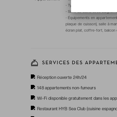
-
Type(s) de lit(s) : 2 lits sim
-
Salle de bains avec baignoir
-
Équipements en appartement : 
plaque de cuisson), salle à man
écran plat, coffre-fort, balcon
SERVICES DES APPARTEM
Réception ouverte 24h/24
148 appartements non-fumeurs
Wi-Fi disponible gratuitement dans les ap
Restaurant HYB Sea Club (cuisine espagnol