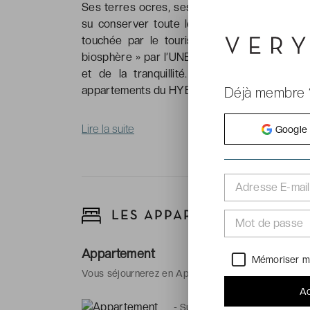
Ses terres ocres, ses criques aux eaux cristal
su conserver toute leur authenticité, surto
touchée par le tourisme que ses voisines 
biosphère » par l’UNESCO, la petite île espag
et de la tranquillité. Et pour un séjour 
appartements du HYB Sea Club ****, situés fac
Déjà membre 
Lire la suite
Google
Adresse E-mail
LES APPARTEMENTS
Mot de passe
Appartement
Mémoriser m
Vous séjournerez en Appartement jusqu'à 4 perso
Ac
-
Superficie : 40 m²