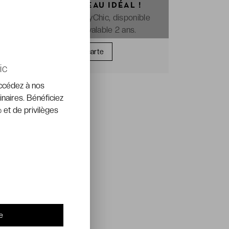
OFFREZ LE CADEAU IDÉAL !
La e-carte cadeau VeryChic, disponible
immédiatement et valable 2 ans.
Offrir une carte
ic
accédez à nos
inaires. Bénéficiez
 et de privilèges
e