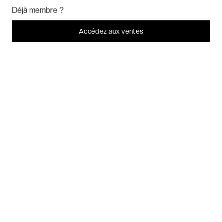
Marketing
? Vous pouvez toujours modifier ou retirer votre
Déjà membre ?
consentement plus tard.
Voyages thématiques
Laissez-moi choisir
Accédez aux ventes
Je refuse
C'est bon.
CHARTE DE CONFIDENTIALITÉ
CONDITIONS GÉNÉRALES DE VENTE
BLOG & INSPIRATION
LES AVIS DES CLIENTS VERYCHIC
QUESTIONS FRÉQUENTES
À PROPOS
2026 VERYCHIC TOUS DROITS RÉSERVÉS
MENTIONS LÉGALES