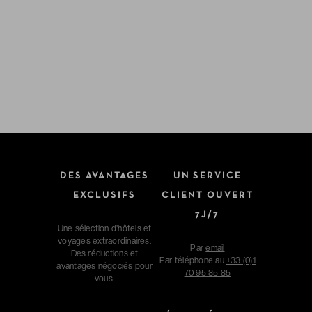
DES AVANTAGES
UN SERVICE
EXCLUSIFS
CLIENT OUVERT
7J/7
Une sélection d'hôtels et
voyages extraordinaires.
Par
email
Des réductions et
Par téléphone au
+33 (0)1
avantages négociés pour
70 95 85 85
vous.