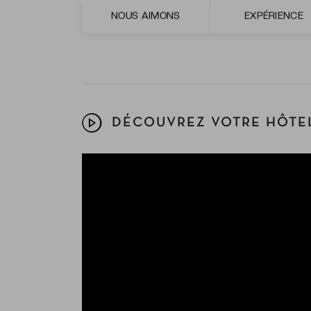
La gastronomie internationale, qui est mis
NOUS AIMONS
EXPÉRIENCE
pour se délecter des plaisirs du monde enti
DÉCOUVREZ VOTRE HÔTEL