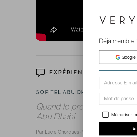
Déjà membre 
Google
EXPÉRIENCE
Adresse E-mail
SOFITEL ABU DHABI CORNICHE
Mot de passe
Quand le prestige Sofitel re
Abu Dhabi.
Mémoriser m
Ac
Par Lucie Chorques-Navalon, correspondante