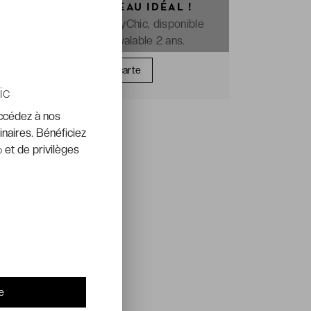
OFFREZ LE CADEAU IDÉAL !
La e-carte cadeau VeryChic, disponible
immédiatement et valable 2 ans.
Offrir une carte
ic
accédez à nos
inaires. Bénéficiez
 et de privilèges
e