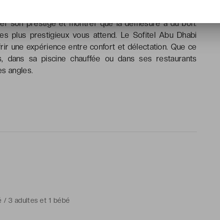
nis. Berceau de l’opulence, c’est tout naturellement que
r son prestige et montrer que la démesure a du bon.
des plus prestigieux vous attend. Le Sofitel Abu Dhabi
rir une expérience entre confort et délectation. Que ce
, dans sa piscine chauffée ou dans ses restaurants
es angles.
é / 3 adultes et 1 bébé