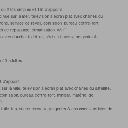
e ou 2 lits simples et 1 lit d'appoint
vue sur la mer, télévision à écran plat avec chaînes du
phone, service de réveil, coin salon, bureau, coffre-fort,
el de repassage, climatisation, Wi-Fi
s avec douche, toilettes, sèche-cheveux, peignoirs &
cles de toilette gratuits
 / 3 adultes
it d'appoint
sur la ville, télévision à écran plat avec chaînes du satellite,
coin salon, bureau, coffre-fort, minibar, matériel de
Fi
 toilettes, sèche-cheveux, peignoirs & chaussons, articles de