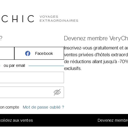
?
Devenez membre VeryCh
Inscrivez-vous gratuitement et 
Facebook
ventes privées d'hôtels extraord
de réductions allant jusqu'à -70%
ou par email
exclusifs.
 ★★★★★
ncontre l’opulence émiratie à
on compte
Mot de passe oublié ?
cédez aux ventes
Devenez membr
 VeryChic