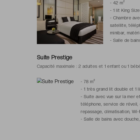
-
42 m²
-
1 lit King Siz
-
Chambre avec 
satellite, télé
minibar, matéri
-
Salle de bain
chaussons, arti
Suite Prestige
Capacité maximale : 2 adultes et 1 enfant ou 1 bébé
-
78 m²
-
1 très grand lit double et 1 l
-
Suite avec vue sur la mer et 
téléphone, service de réveil, 
repassage, climatisation, Wi-
-
Salle de bains avec douche,
toilette gratuits