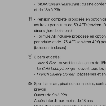
-
TAON Korean Restaurant
: cuisine coréen
et de 18h à 23h
- Pension complète proposée en option dès
adulte et par nuit et de 53 AED (environ 13
dîners (hors boissons)
- Formule All Inclusive proposée en option
par adulte et de 175 AED (environ 42€) pou
(boissons incluses)
3 bars et cafés :
-
Jazz & Fizz
- ouvert tous les jours de 16h
-
Le Café Lobby Lounge
- ouvert tous les 
-
French Bakery Corner
: pâtisseries et s
Spa : hammam, piscine, sauna, soins, cent
prévoir
Ouvert de 9h à 22h
Accès interdit aux moins de 18 ans