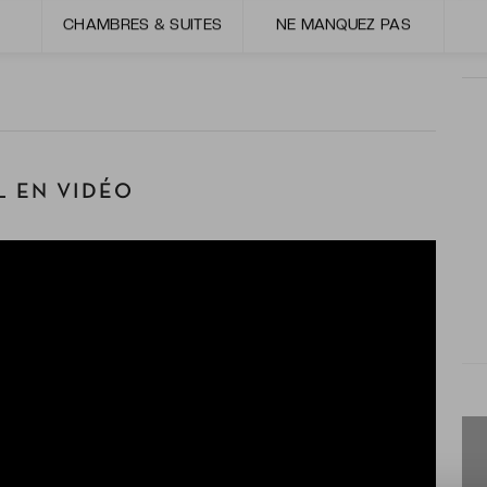
e à l’honneur dans les espaces gourmands de l’hôtel,
CHAMBRES & SUITES
NE MANQUEZ PAS
er à tout instant.
 EN VIDÉO