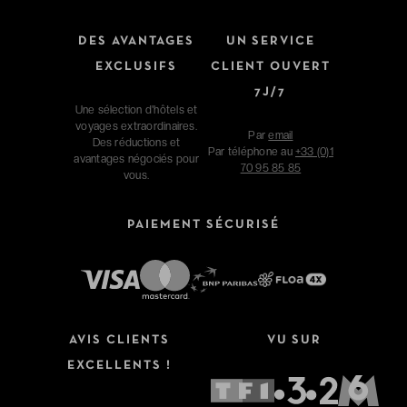
DES AVANTAGES
UN SERVICE
EXCLUSIFS
CLIENT OUVERT
7J/7
Une sélection d'hôtels et
voyages extraordinaires.
Par
email
Des réductions et
Par téléphone au
+33 (0)1
avantages négociés pour
70 95 85 85
vous.
PAIEMENT SÉCURISÉ
AVIS CLIENTS
VU SUR
EXCELLENTS !