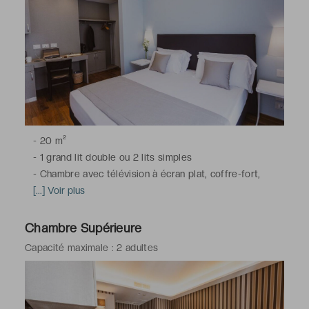
-
20 m²
-
1 grand lit double ou 2 lits simples
-
Chambre avec télévision à écran plat, coffre-fort,
climatisation, bureau, chauffage, dressing,
[...] Voir plus
insonorisation, parquet, armoire, téléphone, minibar, Wi-
Fi
Chambre Supérieure
-
Salle de bains avec douche, toilettes, sèche-cheveux,
Capacité maximale : 2 adultes
articles de toilette gratuits