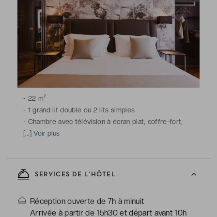
-
22 m²
-
1 grand lit double ou 2 lits simples
-
Chambre avec télévision à écran plat, coffre-fort,
climatisation, bureau, chauffage, dressing,
[...] Voir plus
insonorisation, parquet, armoire, téléphone, minibar, Wi-
Fi
-
Salle de bains avec douche, toilettes, sèche-cheveux,
SERVICES DE L'HÔTEL
articles de toilette gratuits
Réception ouverte de 7h à minuit
Arrivée à partir de 15h30 et départ avant 10h