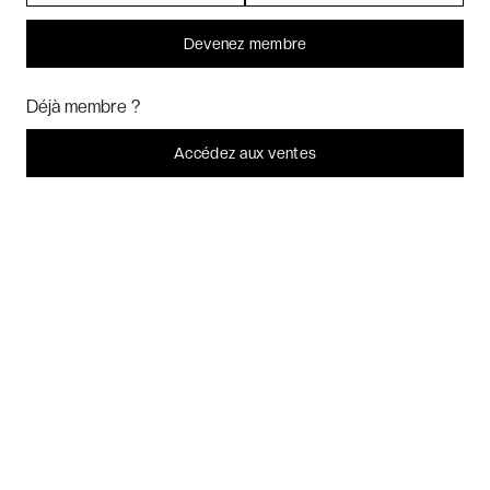
Devenez membre
Bonjour ! Pourrions-nous activer des services supplémentaires pour
Marketing
? Vous pouvez toujours modifier ou retirer votre
Déjà membre ?
consentement plus tard.
Laissez-moi choisir
Accédez aux ventes
Je refuse
C'est bon.