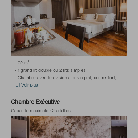
-
22 m²
-
1 grand lit double ou 2 lits simples
-
Chambre avec télévision à écran plat, coffre-fort,
climatisation, bureau, chauffage, dressing,
[...] Voir plus
insonorisation, parquet, armoire, téléphone, minibar, Wi-
Fi
Chambre Exécutive
-
Salle de bains avec douche, toilettes, sèche-cheveux,
Capacité maximale : 2 adultes
articles de toilette gratuits