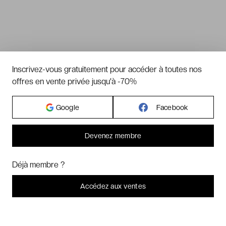
Inscrivez-vous gratuitement pour accéder à toutes nos
offres en vente privée jusqu'à -70%
Google
Facebook
Devenez membre
Bonjour ! Pourrions-nous activer des services supplémentaires pour
Marketing
? Vous pouvez toujours modifier ou retirer votre
Déjà membre ?
consentement plus tard.
Laissez-moi choisir
Accédez aux ventes
Je refuse
C'est bon.