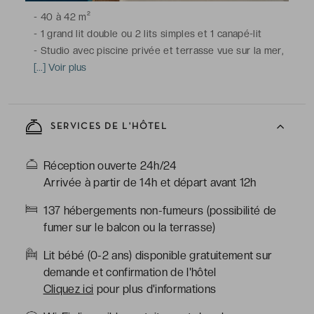
-
40 à 42 m²
-
1 grand lit double ou 2 lits simples et 1 canapé-lit
-
Studio avec piscine privée et terrasse vue sur la mer,
climatisation, télévision à écran plat avec chaînes
[...] Voir plus
satellite, minibar (avec supplément), machine à café
Nespresso et sélection de thés, téléphone, coffre-fort,
Wi-Fi
SERVICES DE L'HÔTEL
-
Salle de bains avec douche à l'italienne et baignoire,
toilettes, sèche-cheveux, peignoirs & chaussons,
Réception ouverte 24h/24
articles de toilette haut de gamme
Arrivée à partir de 14h et départ avant 12h
*Chauffage de la piscine privée possible sur demande et
137 hébergements non-fumeurs (possibilité de
confirmation de l'hôtel
fumer sur le balcon ou la terrasse)
-
supplément à prévoir
Lit bébé (0-2 ans) disponible gratuitement sur
demande et confirmation de l'hôtel
Cliquez ici
pour plus d'informations