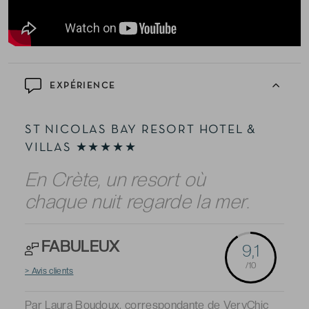
EXPÉRIENCE
ST NICOLAS BAY RESORT HOTEL &
VILLAS ★★★★★
En Crète, un resort où
chaque nuit regarde la mer.
FABULEUX
9,1
/10
> Avis clients
Par Laura Boudoux, correspondante de VeryChic