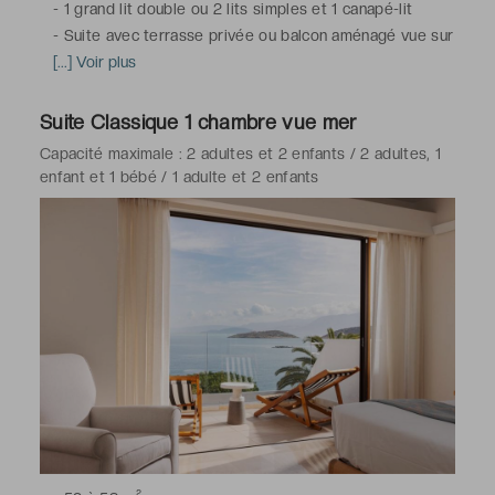
-
1 grand lit double ou 2 lits simples et 1 canapé-lit
-
Suite avec terrasse privée ou balcon aménagé vue sur
la mer, climatisation, télévision à écran plat avec
[...] Voir plus
chaînes satellite, minibar (avec supplément), machine à
café Nespresso et sélection de thés, téléphone, coffre-
Suite Classique 1 chambre vue mer
fort, Wi-Fi
Capacité maximale : 2 adultes et 2 enfants / 2 adultes, 1
-
Salle de bains avec douche ou baignoire, toilettes,
enfant et 1 bébé / 1 adulte et 2 enfants
sèche-cheveux, peignoirs & chaussons, articles de
toilette haut de gamme
*Suite(s) communicante(s) disponible(s) sur demande et
confirmation de l'hôtel