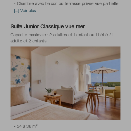
-
Chambre avec balcon ou terrasse privée vue partielle
sur la mer, climatisation, télévision à écran plat avec
[...] Voir plus
chaînes satellite, minibar (avec supplément), machine à
café Nespresso et sélection de thés, téléphone, coffre-
Suite Junior Classique vue mer
fort, Wi-Fi
Capacité maximale : 2 adultes et 1 enfant ou 1 bébé / 1
-
Salle de bains avec douche ou baignoire, toilettes,
adulte et 2 enfants
sèche-cheveux, peignoirs & chaussons, articles de
toilette haut de gamme
*Chambre(s) communicante(s) disponible(s) sur demande
et confirmation de l'hôtel
-
34 à 36 m²