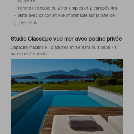
-
52 à 58 m²
-
1 grand lit double ou 2 lits simples et 2 canapés-lits
-
Suite avec balcon et vue imprenable sur la baie de
Mirabello, avec 1 chambre et un salon séparé,
[...] Voir plus
climatisation, télévision à écran plat avec chaînes
satellite, minibar (avec supplément), machine à café
Studio Classique vue mer avec piscine privée
Nespresso et sélection de thés, téléphone, coffre-fort,
Capacité maximale : 2 adultes et 1 enfant ou 1 bébé / 1
Wi-Fi
adulte et 2 enfants
-
Salle de bains avec douche à l'italienne et baignoire,
toilettes, sèche-cheveux, peignoirs & chaussons,
articles de toilette haut de gamme