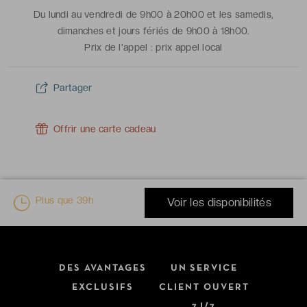
Du lundi au vendredi de 9h00 à 20h00 et les samedis,
dimanches et jours fériés de 9h00 à 18h00.
Prix de l'appel :
prix appel local
Partager
Offrir une carte cadeau
Plus que
39h
Voir les disponibilités
DES AVANTAGES
UN SERVICE
EXCLUSIFS
CLIENT OUVERT
7J/7