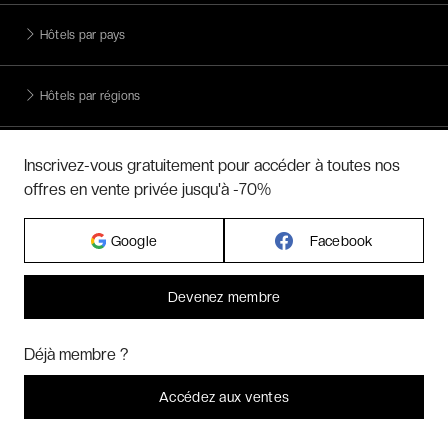
Hôtels par pays
Hôtels par régions
Hôtels par villes
Inscrivez-vous gratuitement pour accéder à toutes nos
offres en vente privée jusqu'à -70%
Hôtels par villes - internationales
Google
Facebook
Week-ends exclusifs
Devenez membre
Bonjour ! Pourrions-nous activer des services supplémentaires pour
Voyages inoubliables
Marketing
? Vous pouvez toujours modifier ou retirer votre
Déjà membre ?
consentement plus tard.
Laissez-moi choisir
Accédez aux ventes
Voyages thématiques
Je refuse
C'est bon.