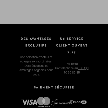
DES AVANTAGES
UN SERVICE
EXCLUSIFS
CLIENT OUVERT
7J/7
Une sélection d'hôtels et
voyages extraordinaires.
Par
email
Des réductions et
Par téléphone au
+33 (0)1
avantages négociés pour
70 95 85 85
vous.
PAIEMENT SÉCURISÉ