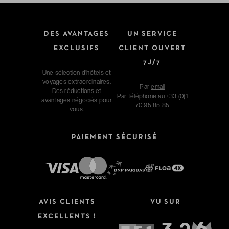
DES AVANTAGES
UN SERVICE
EXCLUSIFS
CLIENT OUVERT
7J/7
Une sélection d'hôtels et
voyages extraordinaires.
Par
email
Des réductions et
Par téléphone au
+33 (0)1
avantages négociés pour
70 95 85 85
vous.
PAIEMENT SÉCURISÉ
AVIS CLIENTS
VU SUR
EXCELLENTS !