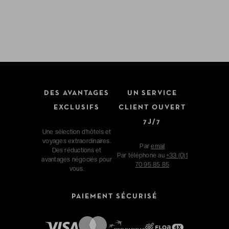
DES AVANTAGES
UN SERVICE
EXCLUSIFS
CLIENT OUVERT
7J/7
Une sélection d'hôtels et
voyages extraordinaires.
Par
email
Des réductions et
Par téléphone au
+33 (0)1
avantages négociés pour
70 95 85 85
vous.
PAIEMENT SÉCURISÉ