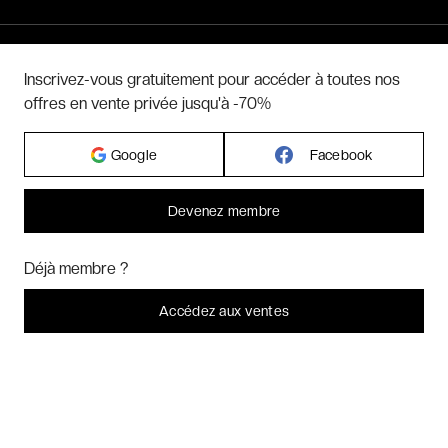
Hôtels par pays
Inscrivez-vous gratuitement pour accéder à toutes nos
offres en vente privée jusqu'à -70%
Hôtels par régions
Google
Facebook
Hôtels par villes
Devenez membre
Hôtels par villes - internationales
Bonjour ! Pourrions-nous activer des services supplémentaires pour
Marketing
? Vous pouvez toujours modifier ou retirer votre
Déjà membre ?
consentement plus tard.
Week-ends exclusifs
Laissez-moi choisir
Accédez aux ventes
Je refuse
C'est bon.
Voyages inoubliables
Voyages thématiques