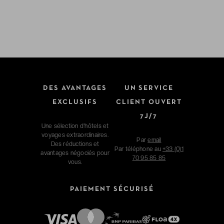
DES AVANTAGES
UN SERVICE
EXCLUSIFS
CLIENT OUVERT
7J/7
Une sélection d'hôtels et
voyages extraordinaires.
Par
email
Des réductions et
Par téléphone au
+33 (0)1
avantages négociés pour
70 95 85 85
vous.
PAIEMENT SÉCURISÉ