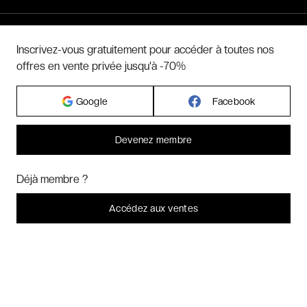
Hôtels par pays
Inscrivez-vous gratuitement pour accéder à toutes nos
offres en vente privée jusqu'à -70%
Hôtels par régions
Google
Facebook
Hôtels par villes
Devenez membre
Hôtels par villes - internationales
Bonjour ! Pourrions-nous activer des services supplémentaires pour
Marketing
? Vous pouvez toujours modifier ou retirer votre
Déjà membre ?
consentement plus tard.
Week-ends exclusifs
Laissez-moi choisir
Accédez aux ventes
Je refuse
C'est bon.
Voyages inoubliables
Voyages thématiques