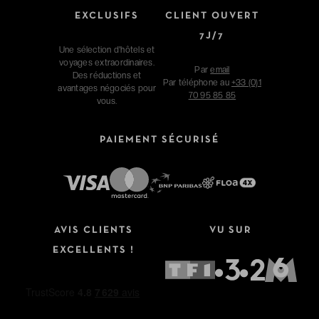
EXCLUSIFS
CLIENT OUVERT
7J/7
Une sélection d'hôtels et
voyages extraordinaires.
Par
email
Des réductions et
Par téléphone au
+33 (0)1
avantages négociés pour
70 95 85 85
vous.
PAIEMENT SÉCURISÉ
AVIS CLIENTS
VU SUR
EXCELLENTS !