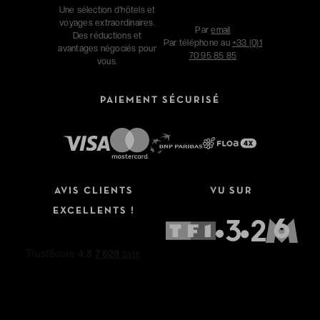
Une sélection d'hôtels et
voyages extraordinaires.
Par
email
Des réductions et
Par téléphone au
+33 (0)1
avantages négociés pour
70 95 85 85
vous.
PAIEMENT SÉCURISÉ
AVIS CLIENTS
VU SUR
EXCELLENTS !