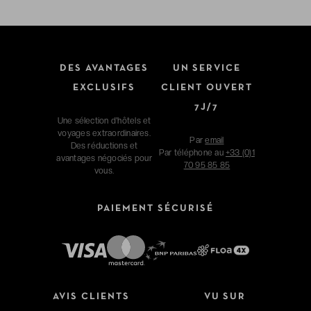
DES AVANTAGES
UN SERVICE
EXCLUSIFS
CLIENT OUVERT
7J/7
Une sélection d'hôtels et
voyages extraordinaires.
Par
email
Des réductions et
Par téléphone au
+33 (0)1
avantages négociés pour
70 95 85 85
vous.
PAIEMENT SÉCURISÉ
AVIS CLIENTS
VU SUR