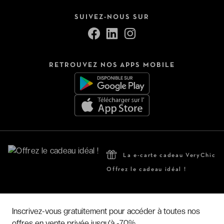
SUIVEZ-NOUS SUR
RETROUVEZ NOS APPS MOBILE
La e-carte cadeau VeryChic
Offrez le cadeau idéal !
Hôtels par pays
Inscrivez-vous gratuitement pour accéder à toutes nos
offres en vente privée jusqu'à -70%