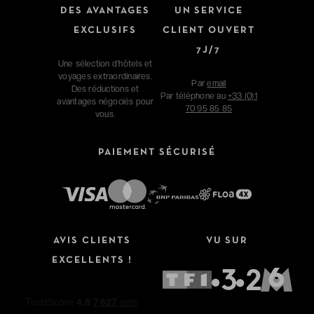
DES AVANTAGES
UN SERVICE
EXCLUSIFS
CLIENT OUVERT
7J/7
Une sélection d'hôtels et
voyages extraordinaires.
Par
email
Des réductions et
Par téléphone au
+33 (0)1
avantages négociés pour
70 95 85 85
vous.
PAIEMENT SÉCURISÉ
AVIS CLIENTS
VU SUR
EXCELLENTS !