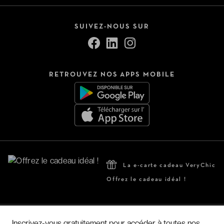
SUIVEZ-NOUS SUR
RETROUVEZ NOS APPS MOBILE
La e-carte cadeau VeryChic
Offrez le cadeau idéal !
Hôtels par pays
Inscrivez-vous gratuitement pour accéder à toutes nos