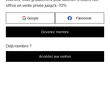
offres en vente privée jusqu'à -70%
Hôtels par régions
Google
Facebook
Hôtels par villes
Devenez membre
Bonjour ! Pourrions-nous activer des services supplémentaires pour
Hôtels par villes - internationales
Marketing
? Vous pouvez toujours modifier ou retirer votre
Déjà membre ?
consentement plus tard.
Laissez-moi choisir
Accédez aux ventes
Week-ends exclusifs
Je refuse
C'est bon.
Voyages inoubliables
Voyages thématiques
CHARTE DE CONFIDENTIALITÉ