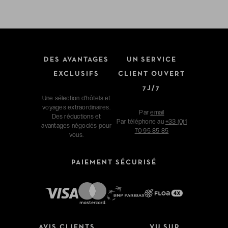
DES AVANTAGES
UN SERVICE
EXCLUSIFS
CLIENT OUVERT
7J/7
Une sélection d'hôtels et
voyages extraordinaires.
Par
email
Des réductions et
Par téléphone au
+33 (0)1
avantages négociés pour
70 95 85 85
vous.
PAIEMENT SÉCURISÉ
AVIS CLIENTS
VU SUR