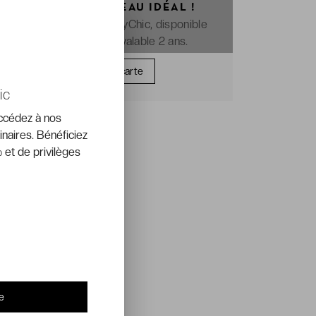
OFFREZ LE CADEAU IDÉAL !
La e-carte cadeau VeryChic, disponible
immédiatement et valable 2 ans.
Offrir une carte
ic
accédez à nos
inaires. Bénéficiez
 et de privilèges
e