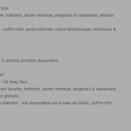
g Size
e, toilettes, sèche-cheveux, peignoirs & chaussons, articles
coffre-fort, accès Internet, réveil téléphonique, télévision &
 à repasser, téléphone
) disponible(s) sur demande et confirmation de l'hôtel
 adultes (lit bébé disponible)
 m²
: 1 lit King Size
avec douche, toilettes, sèche-cheveux, peignoirs & chaussons,
te gratuits
chambre : vue imprenable sur la baie de Seine, coffre-fort,
éveil téléphonique, télévision & Hi-Fi, bureau, table et fer à
one
unicante(s) disponible(s) sur demande et confirmation de