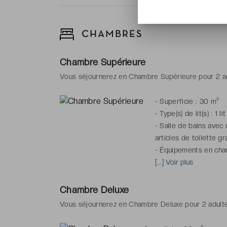
CHAMBRES
Chambre Supérieure
Vous séjournerez en Chambre Supérieure pour 2 a
-
Superficie : 30 m²
-
Type(s) de lit(s) : 1 l
-
Salle de bains avec 
articles de toilette gr
-
Équipements en chamb
télévision & Hi-Fi, bu
[...] Voir plus
*Chambre(s) communica
Chambre Deluxe
Vous séjournerez en Chambre Deluxe pour 2 adultes