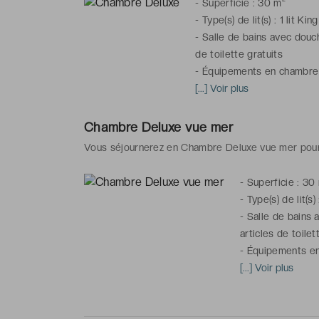
-
Superficie : 30 m²
-
Type(s) de lit(s) : 1 lit Kin
-
Salle de bains avec douch
de toilette gratuits
-
Équipements en chambre : 
Hi-Fi, bureau, table et fer
[...] Voir plus
*Chambre(s) communicante(s
Chambre Deluxe vue mer
Vous séjournerez en Chambre Deluxe vue mer pour 2
-
Superficie : 30
-
Type(s) de lit(s) 
-
Salle de bains 
articles de toilet
-
Équipements en 
accès Internet, r
[...] Voir plus
repasser, téléph
*Chambre(s) comm