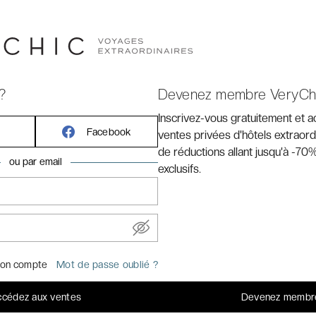
res sanitaires
le gouvernement, les hôtels se mobilisent pour vous
ltez les mesures mises en place au sein de votre hôtel
l'onglet
Détails
.
?
Devenez membre VeryCh
Inscrivez-vous gratuitement et 
Facebook
ventes privées d'hôtels extraord
ute le lieu de villégiature idéal pour votre prochaine
de réductions allant jusqu'à -70%
ou par email
domaine golfique entre mer et campagne, ne peut qu’être
exclusifs.
 que vous n’êtes pas prêt d’oublier. Entre ses deux
 décoration élégante et raffinée aux couleurs de la
atmosphère british, son Spa, le Casino, le terrain de
 mérité.
on compte
Mot de passe oublié ?
cédez aux ventes
Devenez membr