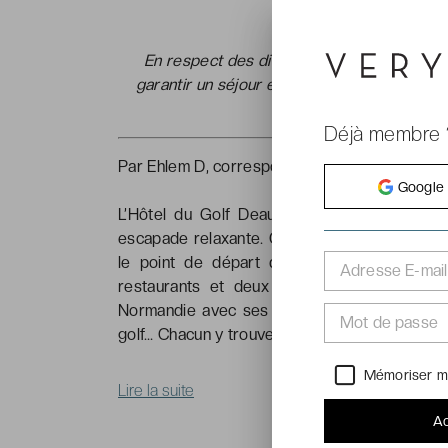
Mesu
En respect des dispositions imposées par 
garantir un séjour en toute sérénité. Consu
dans 
Déjà membre 
Par Ehlem D, correspondante de VeryChic
Google
L’Hôtel du Golf Deauville est sans aucun do
escapade relaxante. Cet hôtel, situé sur un 
le point de départ d’un séjour d’exception
Adresse E-mail
restaurants et deux bars remarquables, sa
Normandie avec ses pommes, chevaux et une 
Mot de passe
golf… Chacun y trouvera un havre de paix bien
Mémoriser m
Lire la suite
Ac