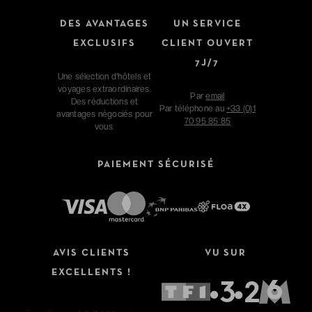
DES AVANTAGES
UN SERVICE
EXCLUSIFS
CLIENT OUVERT
7J/7
Une sélection d'hôtels et
voyages extraordinaires.
Par
email
Des réductions et
Par téléphone au
+33 (0)1
avantages négociés pour
70 95 85 85
vous.
PAIEMENT SÉCURISÉ
AVIS CLIENTS
VU SUR
EXCELLENTS !