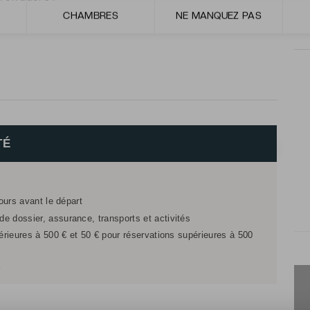
CHAMBRES
NE MANQUEZ PAS
toutes les saveurs du Gard revisitées… Un bonheur pour
TÉ
jours avant le départ
e dossier, assurance, transports et activités
férieures à 500 € et 50 € pour réservations supérieures à 500
r