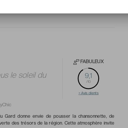
FABULEUX
s le soleil du
9,1
/10
> Avis clients
ryChic
u Gard donne envie de pousser la chansonnette, de
erte des trésors de la région. Cette atmosphère invite