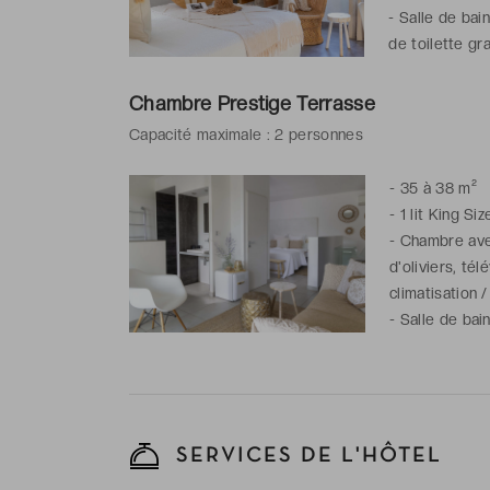
-
Salle de bai
de toilette gra
Chambre Prestige Terrasse
Capacité maximale : 2 personnes
-
35 à 38 m²
-
1 lit King Siz
-
Chambre ave
d'oliviers, tél
climatisation 
-
Salle de bai
de toilette gra
SERVICES DE L'HÔTEL