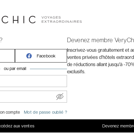
 EN VIDÉO
?
Devenez membre VeryCh
Inscrivez-vous gratuitement et 
Facebook
ventes privées d'hôtels extraord
de réductions allant jusqu'à -70%
ou par email
exclusifs.
on compte
Mot de passe oublié ?
cédez aux ventes
Devenez membr