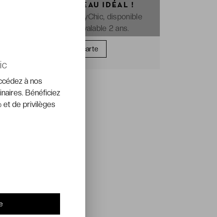
OFFREZ LE CADEAU IDÉAL !
La e-carte cadeau VeryChic, disponible
immédiatement et valable 2 ans.
Offrir une carte
ic
accédez à nos
inaires. Bénéficiez
 et de privilèges
e