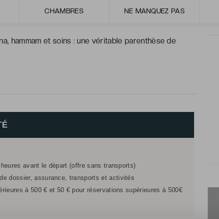
, face à la piscine extérieure, pour des bains de soleil
CHAMBRES
NE MANQUEZ PAS
una, hammam et soins : une véritable parenthèse de
TÉ
 heures avant le départ (offre sans transports)
e dossier, assurance, transports et activités
férieures à 500 € et 50 € pour réservations supérieures à 500€