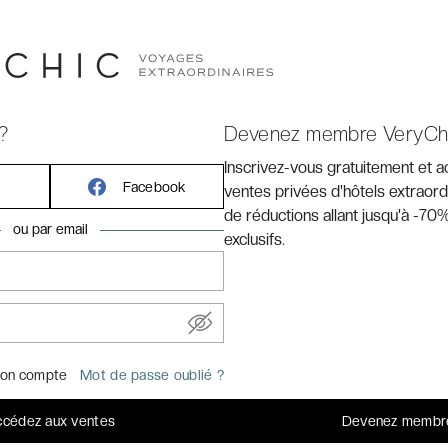
?
Devenez membre VeryCh
Inscrivez-vous gratuitement et 
Facebook
DULTS RECOMMENDED ★★★★★
ventes privées d'hôtels extraord
de réductions allant jusqu'à -70%
ne sous le soleil espagnol,
ou par email
exclusifs.
fs doux dans la région
Chic
on compte
Mot de passe oublié ?
liefs doux, villages blancs et littoral lumineux baigné par
ite d’un emplacement stratégique, à la fois proche des
cédez aux ventes
Devenez membr
rrière-pays. Dans ce décor typiquement méditerranéen,