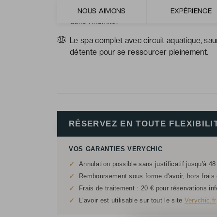
Nous reposer sur la terrasse de sa chambre
NOUS AIMONS
EXPÉRIENCE
dans l’intimité.
Le spa complet avec circuit aquatique, sa
détente pour se ressourcer pleinement.
RÉSERVEZ EN TOUTE FLEXIBILI
VOS GARANTIES VERYCHIC
✓
Annulation possible sans justificatif jusqu'à 48
✓
Remboursement sous forme d'avoir, hors frais d
✓
Frais de traitement : 20 € pour réservations in
✓
L'avoir est utilisable sur tout le site
Verychic.fr