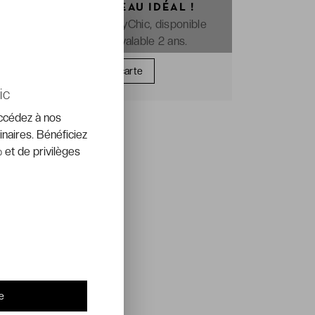
OFFREZ LE CADEAU IDÉAL !
La e-carte cadeau VeryChic, disponible
immédiatement et valable 2 ans.
Offrir une carte
ic
accédez à nos
inaires. Bénéficiez
 et de privilèges
e