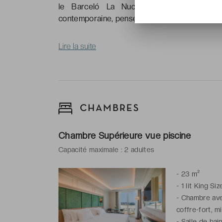
le Barceló La Nucía Palms - Adults 
contemporaine, pensée pour conjuguer détent
Lire la suite
CHAMBRES
Chambre Supérieure vue piscine
Capacité maximale : 2 adultes
-
23 m²
-
1 lit King Si
-
Chambre avec 
coffre-fort, m
-
Salle de bai