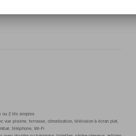
Recommended ***** s’impose comme une adresse
e, confort et découverte.
ze ou 2 lits simples
vue piscine, terrasse, climatisation, télévision à écran plat,
inibar, téléphone, Wi-Fi
ns avec douche ou baignoire, toilettes, sèche-cheveux, articles