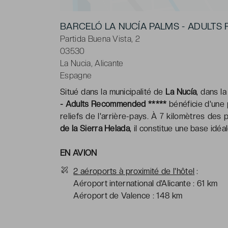
BARCELÓ LA NUCÍA PALMS - ADUL
Partida Buena Vista, 2
03530
La Nucia, Alicante
Espagne
Situé dans la municipalité de
La Nucía
, dans l
- Adults Recommended *****
bénéficie d'une 
reliefs de l'arrière-pays. À 7 kilomètres des 
de la Sierra Helada
, il constitue une base idéa
EN AVION
2 aéroports à proximité de l'hôtel
:
Aéroport international d'Alicante : 61 km
Aéroport de Valence : 148 km