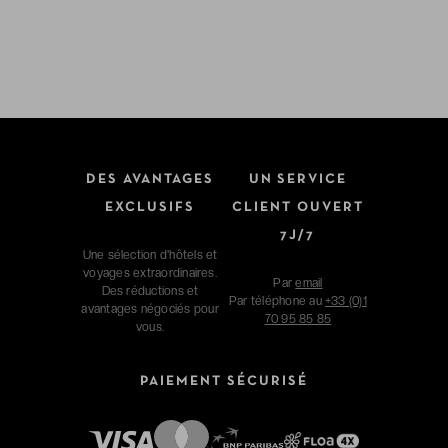
DES AVANTAGES
UN SERVICE
EXCLUSIFS
CLIENT OUVERT
7J/7
Une sélection d'hôtels et
voyages extraordinaires.
Par
email
Des réductions et
Par téléphone au
+33 (0)1
avantages négociés pour
70 95 85 85
vous.
PAIEMENT SÉCURISÉ