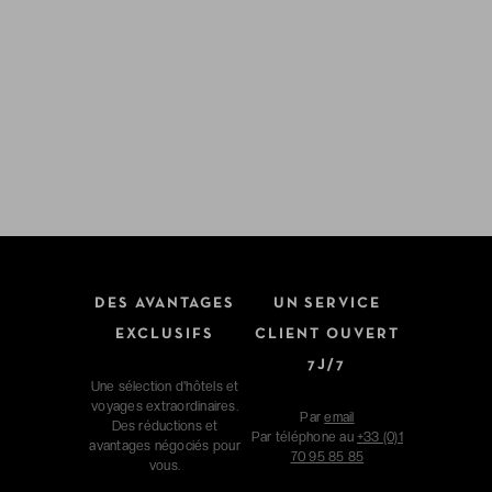
DES AVANTAGES
UN SERVICE
EXCLUSIFS
CLIENT OUVERT
7J/7
Une sélection d'hôtels et
voyages extraordinaires.
Par
email
Des réductions et
Par téléphone au
+33 (0)1
avantages négociés pour
70 95 85 85
vous.