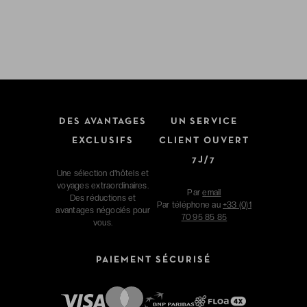
DES AVANTAGES
UN SERVICE
EXCLUSIFS
CLIENT OUVERT
7J/7
Une sélection d'hôtels et
voyages extraordinaires.
Par
email
Des réductions et
Par téléphone au
+33 (0)1
avantages négociés pour
70 95 85 85
vous.
PAIEMENT SÉCURISÉ