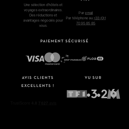
Une sélection d'hôtels et
voyages extraordinaires.
Par
email
Des réductions et
Par téléphone au
+33 (0)1
avantages négociés pour
70 95 85 85
vous.
PAIEMENT SÉCURISÉ
AVIS CLIENTS
VU SUR
EXCELLENTS !