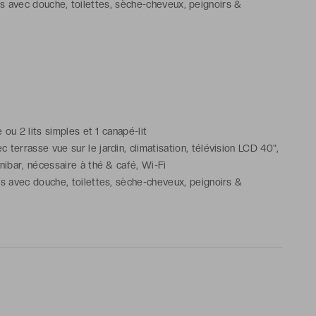
ns avec douche, toilettes, sèche-cheveux, peignoirs &
icles de toilette gratuits
e dans le bâtiment principal
ze ou 2 lits simples et 1 canapé-lit
 terrasse vue sur le jardin, climatisation, télévision LCD 40",
inibar, nécessaire à thé & café, Wi-Fi
ns avec douche, toilettes, sèche-cheveux, peignoirs &
icles de toilette gratuits
 non contractuelle et correspond à la Chambre Supérieure avec