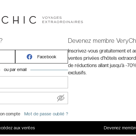
?
Devenez membre VeryCh
Inscrivez-vous gratuitement et 
Facebook
ventes privées d'hôtels extraord
de réductions allant jusqu'à -70%
ou par email
exclusifs.
 la côte égyptienne.
tel a « tout ». Mais il faut bien admettre que le Xanadu
 un emplacement idyllique sur une plage égyptienne en
on compte
Mot de passe oublié ?
es chambres modernes, une multitude de restaurants et
, des dizaines d’activités ludiques et sportives, sans
cédez aux ventes
Devenez membr
ise. Qui dit mieux ?