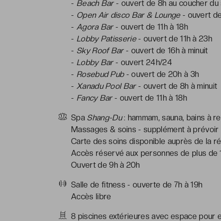
-
Beach Bar
- ouvert de 8h au coucher du 
-
Open Air disco Bar & Lounge
- ouvert d
-
Agora Bar
- ouvert de 11h à 18h
-
Lobby Patisserie
- ouvert de 11h à 23h
-
Sky Roof Bar
- ouvert de 16h à minuit
-
Lobby Bar
- ouvert 24h/24
-
Rosebud Pub
- ouvert de 20h à 3h
-
Xanadu Pool Bar
- ouvert de 8h à minuit
-
Fancy Bar
- ouvert de 11h à 18h
Spa
Shang-Du
: hammam, sauna, bains à r
Massages & soins - supplément à prévoir
Carte des soins disponible auprès de la ré
Accès réservé aux personnes de plus de 
Ouvert de 9h à 20h
Salle de fitness - ouverte de 7h à 19h
Accès libre
8 piscines extérieures avec espace pour 