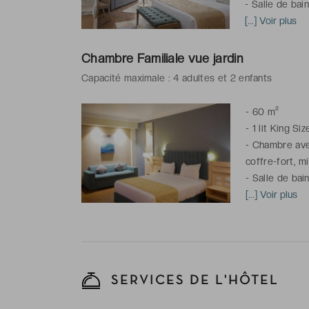
-
Salle de bai
chaussons, art
[...] Voir plus
*Chambre situé
Chambre Familiale vue jardin
Capacité maximale : 4 adultes et 2 enfants
-
60 m²
-
1 lit King Si
-
Chambre avec
coffre-fort, m
-
Salle de bai
chaussons, art
[...] Voir plus
*La photo est
accès piscine
SERVICES DE L'HÔTEL