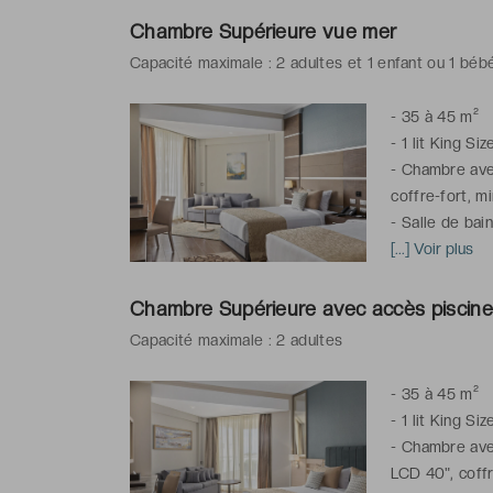
*
Chambre situé
Chambre Supérieure vue mer
Capacité maximale : 2 adultes et 1 enfant ou 1 béb
-
35 à 45 m²
-
1 lit King Siz
-
Chambre avec
coffre-fort, m
-
Salle de bai
chaussons, art
[...] Voir plus
*La photo est 
Chambre Supérieure avec accès piscine 
latérale mer
Capacité maximale : 2 adultes
*Chambre situé
-
35 à 45 m²
-
1 lit King Siz
-
Chambre avec 
LCD 40", coffr