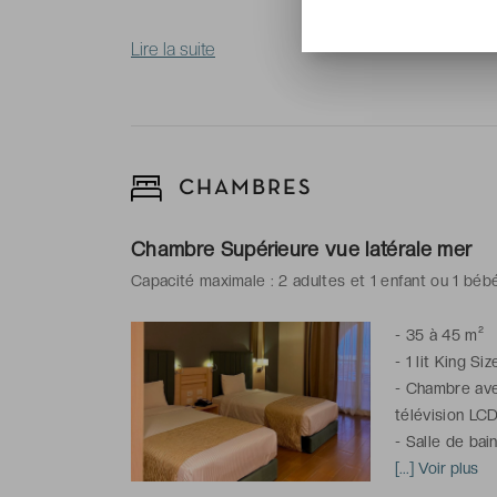
Lire la suite
CHAMBRES
Chambre Supérieure vue latérale mer
Capacité maximale : 2 adultes et 1 enfant ou 1 béb
-
35 à 45 m²
-
1 lit King Si
-
Chambre avec
télévision LCD
-
Salle de bai
chaussons, art
[...] Voir plus