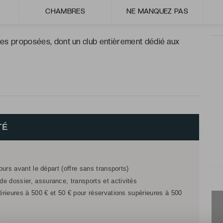
térale sur la mer ou accès direct à la piscine, toutes
CHAMBRES
NE MANQUEZ PAS
ives proposées, dont un club entièrement dédié aux
TÉ
jours avant le départ (offre sans transports)
e dossier, assurance, transports et activités
férieures à 500 € et 50 € pour réservations supérieures à 500
r