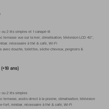
e dans le bâtiment principal
é
e ou 2 lits simples et 1 canapé-lit
 terrasse vue sur la mer, climatisation, télévision LCD 40",
inibar, nécessaire à thé & café, Wi-Fi
ns avec douche, toilettes, sèche-cheveux, peignoirs &
icles de toilette gratuits
non contractuelle et correspond à la Chambre Supérieure vue
(+18 ans)
e dans le bâtiment principal
e ou 2 lits simples
terrasse, accès direct à la piscine, climatisation, télévision
e-fort, minibar, nécessaire à thé & café, Wi-Fi