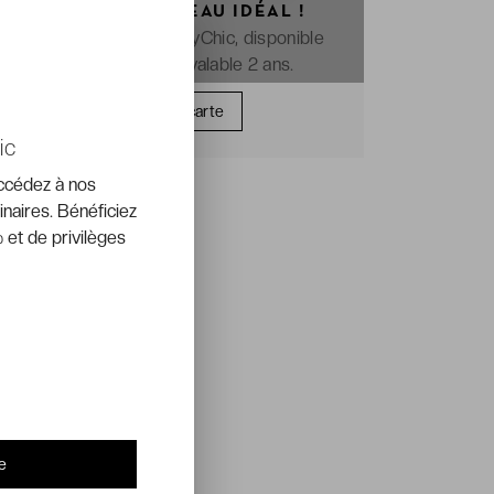
OFFREZ LE CADEAU IDÉAL !
La e-carte cadeau VeryChic, disponible
immédiatement et valable 2 ans.
Offrir une carte
ic
accédez à nos
inaires. Bénéficiez
 et de privilèges
e