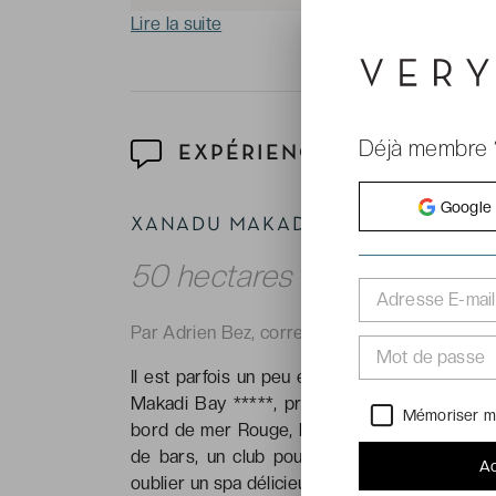
Lire la suite
Déjà membre 
EXPÉRIENCE
Google
XANADU MAKADI BAY ★★★★★
50 hectares de plaisirs sur
Adresse E-mail
Par Adrien Bez, correspondant de VeryChic
Mot de passe
Il est parfois un peu exagéré de dire qu’un hô
Makadi Bay *****, près d’Hurghada, a tout :
Mémoriser m
bord de mer Rouge, huit piscines, des grand
de bars, un club pour bébés, enfants et ados
Ac
oublier un spa délicieux où l’on adore lâcher pr