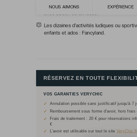
Les grandes chambres modernes avec vue la
NOUS AIMONS
EXPÉRIENCE
avec balcon ou terrasse.
Les dizaines d’activités ludiques ou sport
enfants et ados : Fancyland.
RÉSERVEZ EN TOUTE FLEXIBILI
VOS GARANTIES VERYCHIC
✓
Annulation possible sans justificatif jusqu'à 7 
✓
Remboursement sous forme d'avoir, hors frais d
Frais de traitement : 20 € pour réservations in
✓
€
✓
L'avoir est utilisable sur tout le site
VeryChic.f