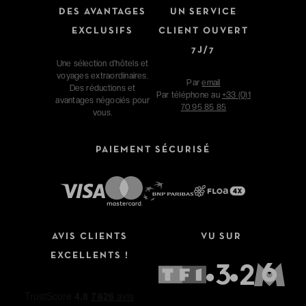
DES AVANTAGES
UN SERVICE
EXCLUSIFS
CLIENT OUVERT
7J/7
Une sélection d'hôtels et
voyages extraordinaires.
Par
email
Des réductions et
Par téléphone au
+33 (0)1
avantages négociés pour
70 95 85 85
vous.
PAIEMENT SÉCURISÉ
AVIS CLIENTS
VU SUR
EXCELLENTS !