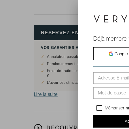
RÉSERVEZ EN TOUTE FLEXIBILI
Déjà membre 
VOS GARANTIES VERYCHIC
Google
✓
Annulation possible sans justificatif jusqu'à 7 
✓
Remboursement sous forme d'avoir, hors frais d
Frais de traitement : 20 € pour réservations in
✓
€
Adresse E-mail
✓
L'avoir est utilisable sur tout le site
VeryChic.f
Mot de passe
Lire la suite
Mémoriser m
Ac
DÉCOUVREZ VOTRE HÔTEL