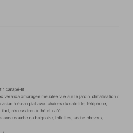
et 1 canapé-lit
 véranda ombragée meublée vue sur le jardin, climatisation /
évision à écran plat avec chaînes du satellite, téléphone,
e-fort, nécessaires à thé et café
ns avec douche ou baignoire, toilettes, sèche-cheveux,
aussons, articles de toilette gratuits