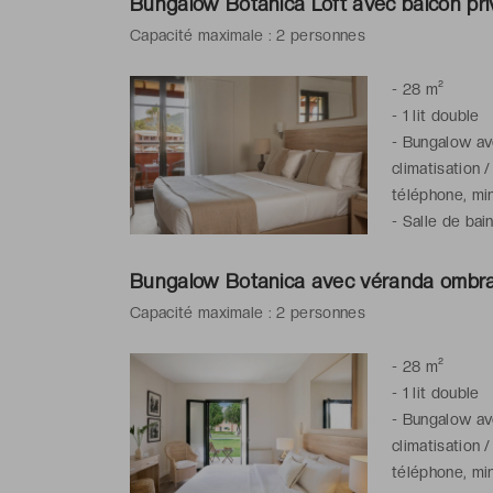
Bungalow Botanica Loft avec balcon pri
Capacité maximale : 2 personnes
-
28 m²
-
1 lit double
-
Bungalow ave
climatisation 
téléphone, min
-
Salle de bai
peignoirs & ch
Bungalow Botanica avec véranda ombr
Capacité maximale : 2 personnes
-
28 m²
-
1 lit double
-
Bungalow ave
climatisation 
téléphone, min