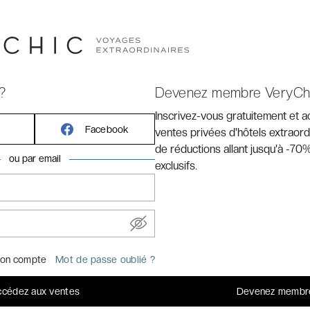
TÉ
?
Devenez membre VeryCh
Inscrivez-vous gratuitement et 
Facebook
ventes privées d'hôtels extraord
jours avant le départ (offre sans transports)
de réductions allant jusqu'à -70%
e dossier, assurance, transports et activités
ou par email
exclusifs.
férieures à 500 € et 50 € pour réservations supérieures à 500
r
on compte
Mot de passe oublié ?
cédez aux ventes
Devenez membr
 EN VIDÉO