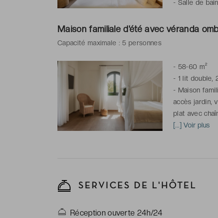
-
Salle de bai
peignoirs & ch
Maison familiale d'été avec véranda omb
Capacité maximale : 5 personnes
-
58-60 m²
-
1 lit double, 
-
Maison famil
accès jardin, v
plat avec chaî
thé et café
[...] Voir plus
-
2 salles de 
peignoirs & ch
SERVICES DE L'HÔTEL
Réception ouverte 24h/24