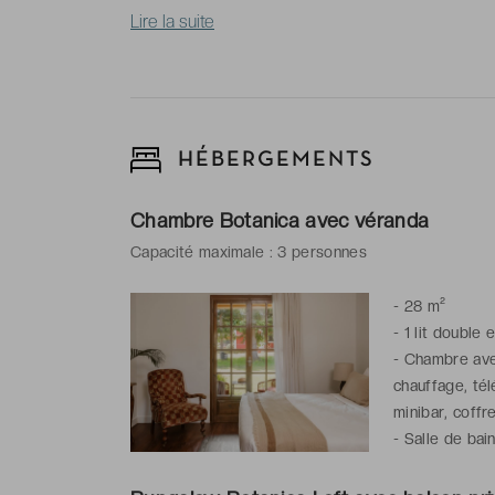
Lire la suite
HÉBERGEMENTS
Chambre Botanica avec véranda
Capacité maximale : 3 personnes
-
28 m²
-
1 lit double 
-
Chambre avec
chauffage, tél
minibar, coffr
-
Salle de bai
peignoirs & ch