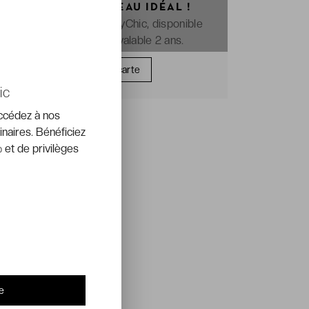
OFFREZ LE CADEAU IDÉAL !
La e-carte cadeau VeryChic, disponible
immédiatement et valable 2 ans.
Offrir une carte
ic
accédez à nos
inaires. Bénéficiez
 et de privilèges
e