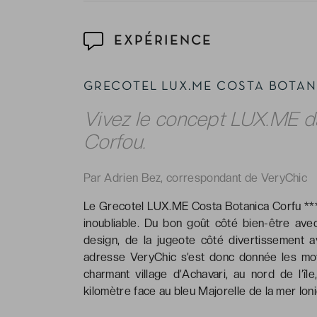
EXPÉRIENCE
GRECOTEL LUX.ME COSTA BOT
Vivez le concept LUX.ME d
Corfou.
Par Adrien Bez, correspondant de VeryChic
Le Grecotel LUX.ME Costa Botanica Corfu ****
inoubliable. Du bon goût côté bien-être av
design, de la jugeote côté divertissement 
adresse VeryChic s’est donc donnée les moy
charmant village d’Achavari, au nord de l’î
kilomètre face au bleu Majorelle de la mer Ioni