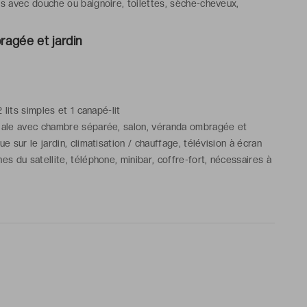
ns avec douche ou baignoire, toilettes, sèche-cheveux,
aussons, articles de toilette gratuits
ragée et jardin
2 lits simples et 1 canapé-lit
iale avec chambre séparée, salon, véranda ombragée et
ue sur le jardin, climatisation / chauffage, télévision à écran
nes du satellite, téléphone, minibar, coffre-fort, nécessaires à
bains avec douche ou baignoire, toilettes, sèche-cheveux,
aussons, articles de toilette gratuits