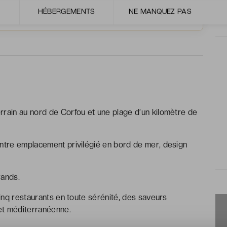
HÉBERGEMENTS
NE MANQUEZ PAS
Hôtellerie haut de gamme
Sélection VeryChic
rrain au nord de Corfou et une plage d’un kilomètre de
tre emplacement privilégié en bord de mer, design
rands.
cinq restaurants en toute sérénité, des saveurs
 et méditerranéenne.