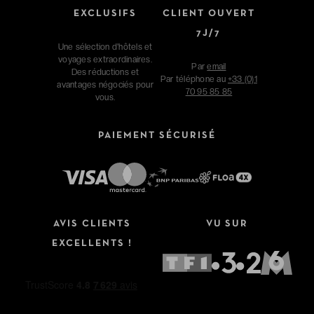
EXCLUSIFS
CLIENT OUVERT
7J/7
Une sélection d'hôtels et
voyages extraordinaires.
Par
email
Des réductions et
Par téléphone au
+33 (0)1
avantages négociés pour
70 95 85 85
vous.
PAIEMENT SÉCURISÉ
AVIS CLIENTS
VU SUR
EXCELLENTS !