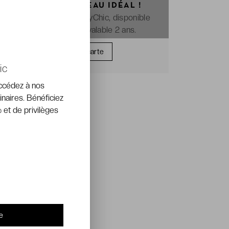
OFFREZ LE CADEAU IDÉAL !
La e-carte cadeau VeryChic, disponible
immédiatement et valable 2 ans.
Offrir une carte
ic
accédez à nos
inaires. Bénéficiez
 et de privilèges
e