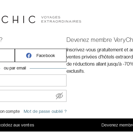
?
Devenez membre VeryCh
Inscrivez-vous gratuitement et 
Facebook
ventes privées d'hôtels extraord
de réductions allant jusqu'à -70%
ou par email
exclusifs.
 explorer Paris dans une
me arrondissement.
yChic
Paris, où trois places emblématiques – la place de la
on compte
Mot de passe oublié ?
e démarquent. Ici, l'atmosphère est conviviale et festive,
ute heure et les rues baignées de soleil deviennent
cédez aux ventes
Devenez membr
 printemps pointe à l'horizon. C'est la saison idéale pour