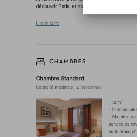
découvrir Paris, et nous avons l'endroit parfait
Lire la suite
CHAMBRES
Chambre Standard
Capacité maximale : 2 personnes
-
12 m²
-
2 lits simple
-
Chambre avec
service de rév
ventilateur, c