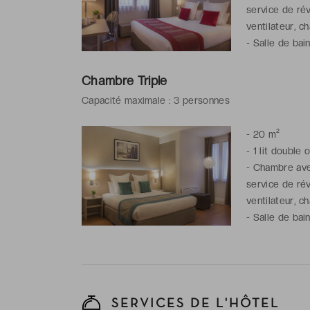
service de rév
ventilateur, c
-
Salle de bai
gratuits
Chambre Triple
Capacité maximale : 3 personnes
-
20 m²
-
1 lit double o
-
Chambre avec
service de rév
ventilateur, c
-
Salle de bai
gratuits
SERVICES DE L'HÔTEL