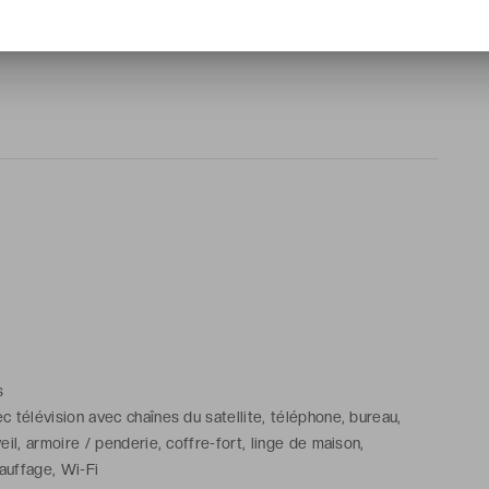
 pour vous accueillir : le Dièse Hôtel Bastille.
s
 télévision avec chaînes du satellite, téléphone, bureau,
eil, armoire / penderie, coffre-fort, linge de maison,
hauffage, Wi-Fi