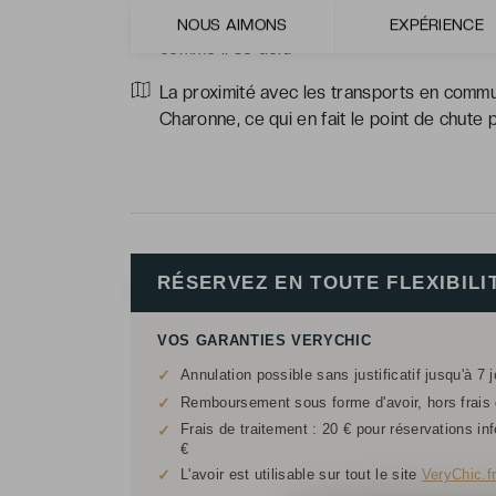
Les petits-déjeuners copieux. Sous forme 
NOUS AIMONS
EXPÉRIENCE
comme il se doit.
La proximité avec les transports en commun
Charonne, ce qui en fait le point de chute
RÉSERVEZ EN TOUTE FLEXIBILI
VOS GARANTIES VERYCHIC
✓
Annulation possible sans justificatif jusqu'à 7 
✓
Remboursement sous forme d'avoir, hors frais d
Frais de traitement : 20 € pour réservations in
✓
€
✓
L'avoir est utilisable sur tout le site
VeryChic.f