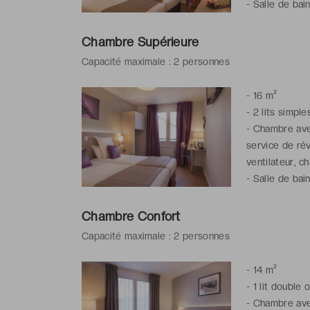
-
Salle de bai
gratuits
Chambre Supérieure
Capacité maximale : 2 personnes
-
16 m²
-
2 lits simple
-
Chambre avec
service de rév
ventilateur, c
-
Salle de bai
gratuits
Chambre Confort
Capacité maximale : 2 personnes
-
14 m²
-
1 lit double 
-
Chambre avec