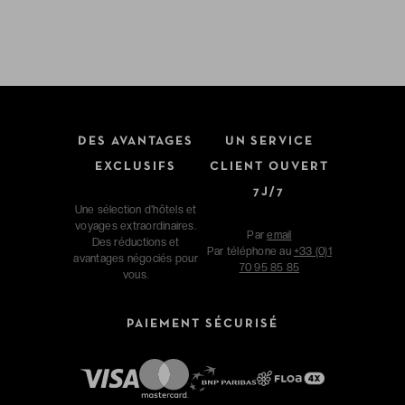
DES AVANTAGES
UN SERVICE
EXCLUSIFS
CLIENT OUVERT
7J/7
Une sélection d'hôtels et
voyages extraordinaires.
Par
email
Des réductions et
Par téléphone au
+33 (0)1
avantages négociés pour
70 95 85 85
vous.
PAIEMENT SÉCURISÉ