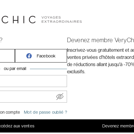
ichée sur les côtes magnifiques de la Croatie, découvrez
r son éloignement du centre historique de la ville, son
très jolie gastronomie, sa belle décoration design, son
s vues exceptionnelles qu’il propose sur les flots azur,
ur une retraite absolument parfaite. Bienvenue à l'Hotel
?
Devenez membre VeryCh
en-être.
Inscrivez-vous gratuitement et 
Facebook
ventes privées d'hôtels extraord
de réductions allant jusqu'à -70%
ou par email
exclusifs.
on compte
Mot de passe oublié ?
nt
cédez aux ventes
Devenez membr