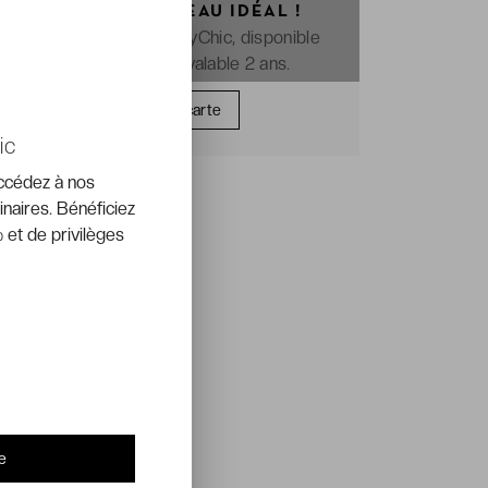
OFFREZ LE CADEAU IDÉAL !
La e-carte cadeau VeryChic, disponible
immédiatement et valable 2 ans.
Offrir une carte
ic
accédez à nos
inaires. Bénéficiez
 et de privilèges
e