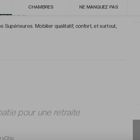
ulinaire raffinée et qui place les produits locaux en
CHAMBRES
NE MANQUEZ PAS
 en chambre.
upérieures. Mobilier qualitatif, confort, et surtout,
atie pour une retraite
ryChic