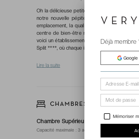
Oh la délicieuse petite adresse que voici ! N
notre nouvelle pépite : Hotel Split ****. Pa
emplacement, la qualité de ses services, sa 
centre de bien-être magnifique et surtout, le
voici un établissement idéal en tous points po
Déjà membre 
Split ****, où chaque instant est une ode au bi
Google
Lire la suite
Adresse E-mail
Mot de passe
CHAMBRES
Mémoriser m
Chambre Supérieure vue mer
Capacité maximale : 3 adultes / 2 adultes et 1 enfa
Ac