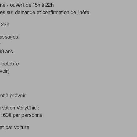
ne - ouvert de 15h à 22h
s sur demande et confirmation de l'hôtel
à 22h
massages
r
18 ans
à octobre
voir)
ent à prévoir
rvation VeryChic :
 : 63€ par personne
et par voiture