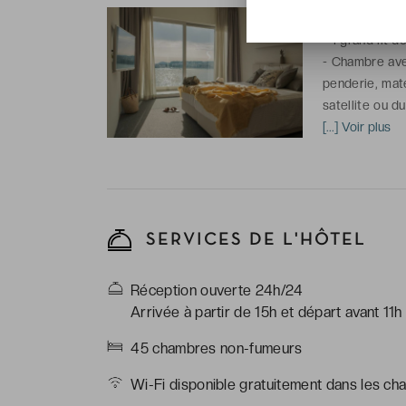
-
26 m²
-
1 grand lit d
-
Chambre avec
penderie, maté
satellite ou d
coffre-fort, m
[...] Voir plus
-
Salle de bai
peignoirs & ch
SERVICES DE L'HÔTEL
Réception ouverte 24h/24
Arrivée à partir de 15h et départ avant 11h
45 chambres non-fumeurs
Wi-Fi disponible gratuitement dans les ch