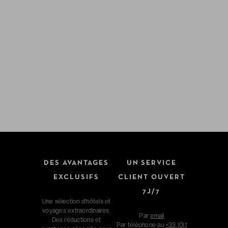
DES AVANTAGES
UN SERVICE
EXCLUSIFS
CLIENT OUVERT
7J/7
Une sélection d'hôtels et
voyages extraordinaires.
Par
email
Des réductions et
Par téléphone au
+33 (0)1