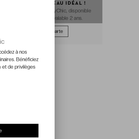
OFFREZ LE CADEAU IDÉAL !
La e-carte cadeau VeryChic, disponible
immédiatement et valable 2 ans.
Offrir une carte
ic
accédez à nos
inaires. Bénéficiez
 et de privilèges
e