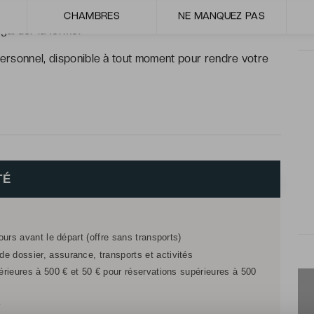
ie piscine en rooftop et la salle de fitness
CHAMBRES
NE MANQUEZ PAS
garder la forme.
personnel, disponible à tout moment pour rendre votre
TÉ
jours avant le départ (offre sans transports)
e dossier, assurance, transports et activités
férieures à 500 € et 50 € pour réservations supérieures à 500
r