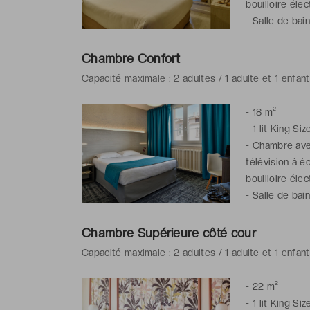
bouilloire élec
-
Salle de bain
de toilette gra
Chambre Confort
Capacité maximale : 2 adultes / 1 adulte et 1 enfan
-
18 m²
-
1 lit King Siz
-
Chambre avec 
télévision à é
bouilloire élec
-
Salle de bain
de toilette gra
Chambre Supérieure côté cour
Capacité maximale : 2 adultes / 1 adulte et 1 enfan
-
22 m²
-
1 lit King Siz