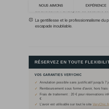
Le splendide espace spa et bien-être, la jol
NOUS AIMONS
EXPÉRIENCE
ultramoderne. Parfait pour se détendre et 
La gentillesse et le professionnalisme du 
escapade inoubliable.
RÉSERVEZ EN TOUTE FLEXIBILI
VOS GARANTIES VERYCHIC
✓
Annulation possible sans justificatif jusqu'à 7 
✓
Remboursement sous forme d'avoir, hors frais d
Frais de traitement : 20 € pour réservations in
✓
€
✓
L'avoir est utilisable sur tout le site
VeryChic.f