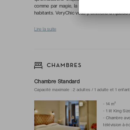
comme par magie, la mer et la montagne. La Co
habitants. VeryChic vous y emmène à Ajaccio l
Lire la suite
CHAMBRES
Chambre Standard
Capacité maximale : 2 adultes / 1 adulte et 1 enfan
-
14 m²
-
1 lit King Siz
-
Chambre avec 
télévision à é