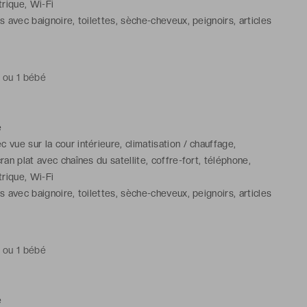
trique, Wi-Fi
s avec baignoire, toilettes, sèche-cheveux, peignoirs, articles
tuits
t ou 1 bébé
e
vue sur la cour intérieure, climatisation / chauffage,
cran plat avec chaînes du satellite, coffre-fort, téléphone,
trique, Wi-Fi
s avec baignoire, toilettes, sèche-cheveux, peignoirs, articles
tuits
t ou 1 bébé
e