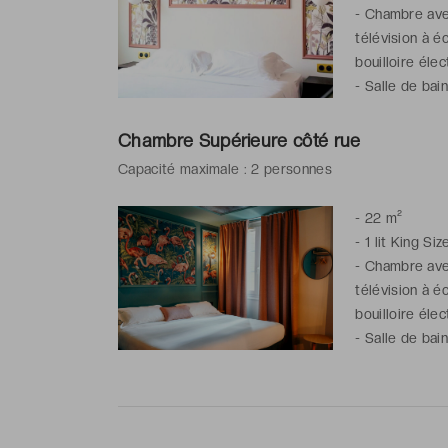
-
Chambre avec 
télévision à é
bouilloire élec
-
Salle de bain
de toilette gra
Chambre Supérieure côté rue
Capacité maximale : 2 personnes
-
22 m²
-
1 lit King Siz
-
Chambre avec
télévision à é
bouilloire élec
-
Salle de bain
de toilette gra