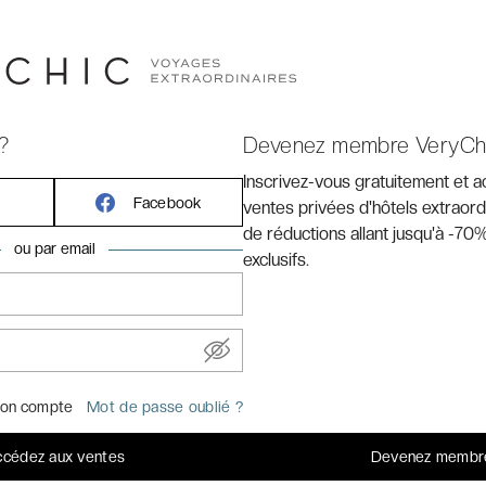
?
Devenez membre VeryCh
Inscrivez-vous gratuitement et 
Facebook
ventes privées d'hôtels extraord
de réductions allant jusqu'à -70%
ou par email
exclusifs.
vre de détente en plein cœur
Chic
amandier, de figuier et de châtaigner…
C’est à son arôme
on compte
Mot de passe oublié ?
e dessinée reconnaît sa terre, la Corse. Ces quelques
e l’île de Beauté. Joyau de la Méditerranée, elle n’est
cédez aux ventes
Devenez membr
ues et paysages à couper le souffle où se succèdent,