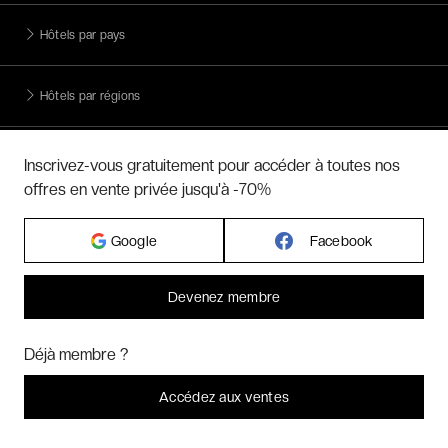
Hôtels par pays
Hôtels par régions
Hôtels par villes
Inscrivez-vous gratuitement pour accéder à toutes nos
offres en vente privée jusqu'à -70%
Hôtels par villes - internationales
Google
Facebook
Week-ends exclusifs
Devenez membre
Bonjour ! Pourrions-nous activer des services supplémentaires pour
Voyages inoubliables
Marketing
? Vous pouvez toujours modifier ou retirer votre
Déjà membre ?
consentement plus tard.
Laissez-moi choisir
Accédez aux ventes
Voyages thématiques
Je refuse
C'est bon.