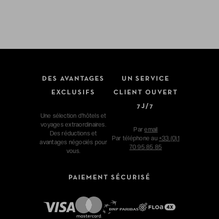
DES AVANTAGES
UN SERVICE
EXCLUSIFS
CLIENT OUVERT
7J/7
Une sélection d'hôtels et
voyages extraordinaires.
Par
email
Des réductions et
Par téléphone au
+33 (0)1
avantages négociés pour
70 95 85 85
vous.
PAIEMENT SÉCURISÉ