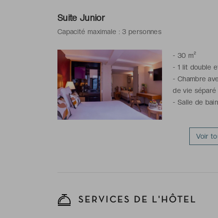
Suite Junior
Capacité maximale : 3 personnes
-
30 m²
-
1 lit double e
-
Chambre avec 
de vie séparé
-
Salle de bai
Voir t
SERVICES DE L'HÔTEL