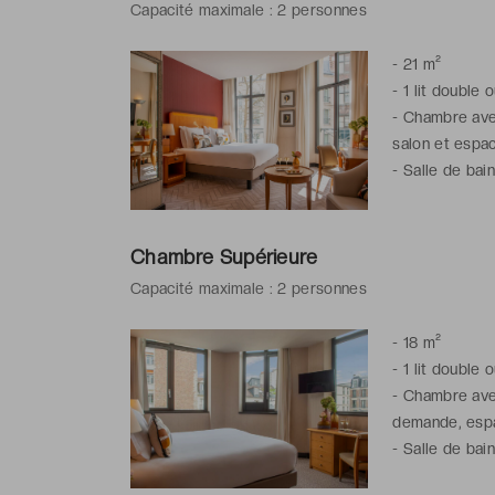
Capacité maximale : 2 personnes
-
21 m²
-
1 lit double 
-
Chambre avec 
salon et espac
-
Salle de bai
Chambre Supérieure
Capacité maximale : 2 personnes
-
18 m²
-
1 lit double 
-
Chambre avec 
demande, espa
-
Salle de bai