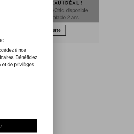
OFFREZ LE CADEAU IDÉAL !
La e-carte cadeau VeryChic, disponible
immédiatement et valable 2 ans.
Offrir une carte
ic
accédez à nos
inaires. Bénéficiez
 et de privilèges
e