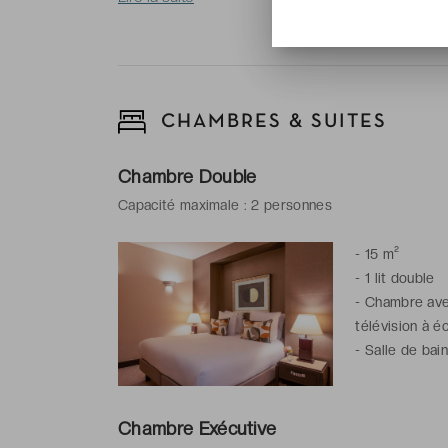
CHAMBRES & SUITES
Chambre Double
Capacité maximale : 2 personnes
-
15 m²
-
1 lit double
-
Chambre avec 
télévision à éc
-
Salle de bai
Chambre Exécutive