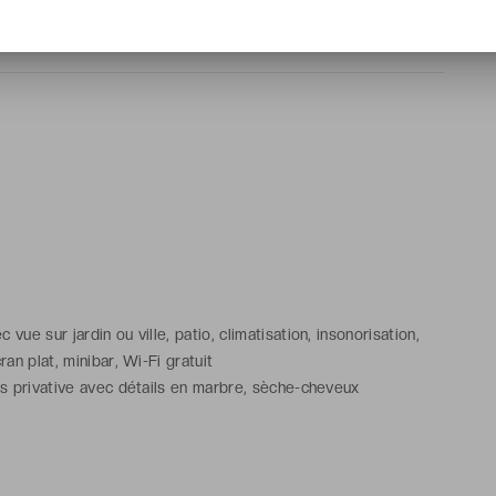
vue sur jardin ou ville, patio, climatisation, insonorisation,
ran plat, minibar, Wi-Fi gratuit
ns privative avec détails en marbre, sèche-cheveux