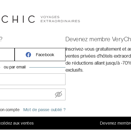
?
Devenez membre VeryCh
Inscrivez-vous gratuitement et 
quartier du Marais.
Facebook
ventes privées d'hôtels extraord
de réductions allant jusqu'à -70%
c
ou par email
exclusifs.
alme ? Un rêve rendu possible grâce à cette adresse du
ardins du Marais **** possède une denrée rare dans la
eure qui offre un havre de paix dans ce secteur pourtant
sont qu’à quelques minutes ainsi que les petites rues où
tants et des touristes. Un hôtel parfait pour un séjour
on compte
Mot de passe oublié ?
cédez aux ventes
Devenez membr