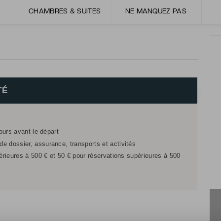
CHAMBRES & SUITES
NE MANQUEZ PAS
inspirée des années 30 des chambres et des suites.
TÉ
jours avant le départ
e dossier, assurance, transports et activités
férieures à 500 € et 50 € pour réservations supérieures à 500
r