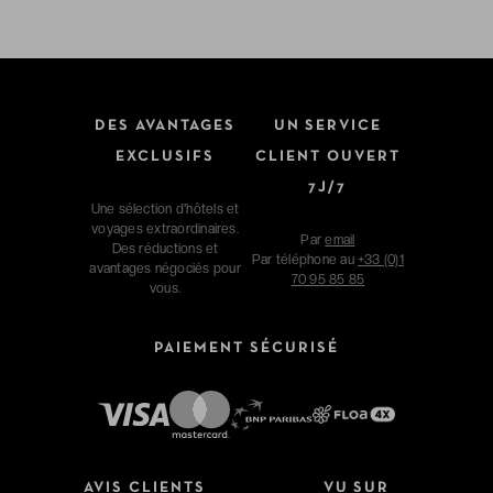
DES AVANTAGES
UN SERVICE
EXCLUSIFS
CLIENT OUVERT
7J/7
Une sélection d'hôtels et
voyages extraordinaires.
Par
email
Des réductions et
Par téléphone au
+33 (0)1
avantages négociés pour
70 95 85 85
vous.
PAIEMENT SÉCURISÉ
AVIS CLIENTS
VU SUR