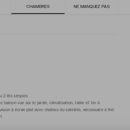
CHAMBRES
NE MANQUEZ PAS
ou 2 lits simples
balcon vue sur le jardin, climatisation, table et fer à
vision à écran plat avec chaînes du satellite, nécessaire à thé
Fi
ns avec douche à effet pluie, toilettes, sèche-cheveux,