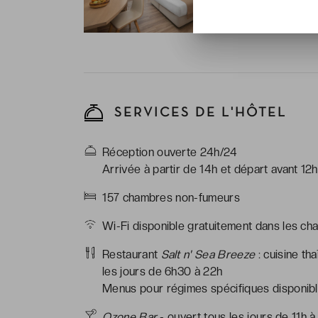
Wi-Fi
-
[...] Voir plus
Salle de bai
chaussons, art
*Chambre(s) c
l'hôtel
SERVICES DE L'HÔTEL
Réception ouverte 24h/24
Arrivée à partir de 14h et départ avant 12h
157 chambres non-fumeurs
Wi-Fi disponible gratuitement dans les ch
Restaurant
Salt n' Sea Breeze
: cuisine tha
les jours de 6h30 à 22h
Menus pour régimes spécifiques disponible
Ozone Bar
- ouvert tous les jours de 11h à