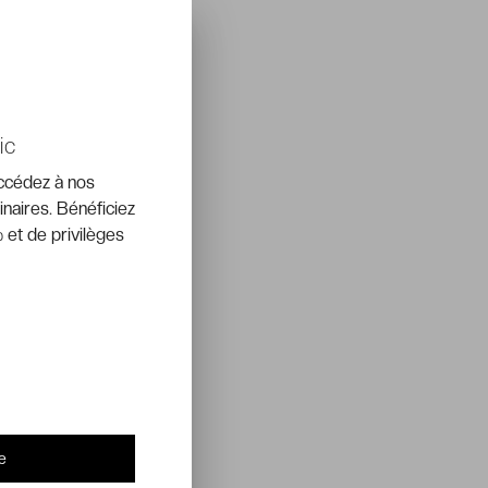
ic
accédez à nos
inaires. Bénéficiez
 et de privilèges
e