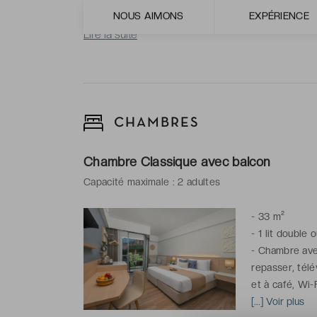
NOUS AIMONS
EXPÉRIENCE
Lire la suite
CHAMBRES
Chambre Classique avec balcon
Capacité maximale : 2 adultes
-
33 m²
-
1 lit double 
-
Chambre avec 
repasser, télé
et à café, Wi-
-
[...] Voir plus
Salle de bai