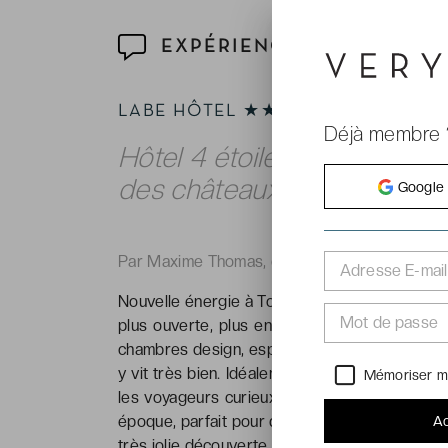
EXPÉRIENCE
LABE HÔTEL ★★★★
Déjà membre 
Hôtel 4 étoiles au cœur de
des châteaux de la Loire.
Google
Par Maxime Thomas, correspondant de VeryC
Adresse E-mail
Nouvelle énergie à Tours. Avec LABE Hôtel ****,
Mot de passe
plus ouverte, plus engagée. Et c’est un lieu
chambres design, espace de rencontres, bons 
y vit très bien. Idéalement situé entre les Hal
Mémoriser m
les voyageurs curieux que les urbains nomade
époque, parfait pour découvrir la capitale to
Ac
très jolie découverte.