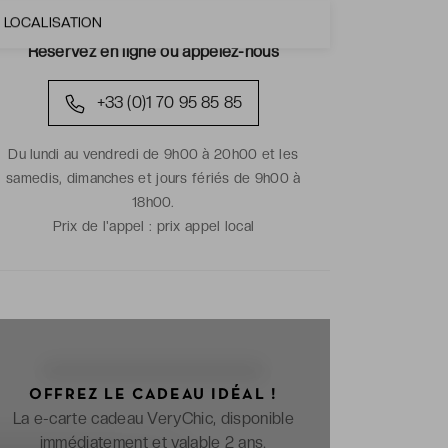
LOCALISATION
Réservez en ligne ou appelez-nous
+33 (0)1 70 95 85 85
Du lundi au vendredi de 9h00 à 20h00 et les
samedis, dimanches et jours fériés de 9h00 à
18h00.
Prix de l'appel :
prix appel local
OFFREZ LE CADEAU IDÉAL !
La e-carte cadeau VeryChic, disponible
immédiatement et valable 2 ans.