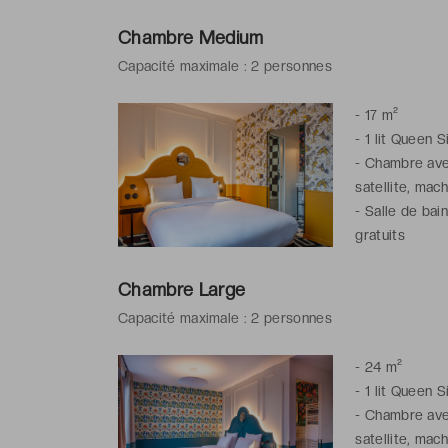
Chambre Medium
Capacité maximale : 2 personnes
-
17 m²
-
1 lit Queen S
-
Chambre avec
satellite, mac
-
Salle de bain
gratuits
Chambre Large
Capacité maximale : 2 personnes
-
24 m²
-
1 lit Queen S
-
Chambre avec
satellite, mac