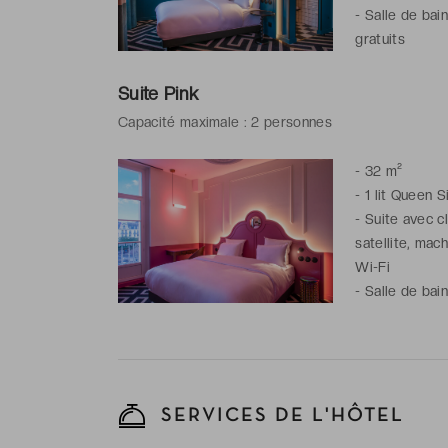
-
Salle de bain
gratuits
Suite Pink
Capacité maximale : 2 personnes
-
32 m²
-
1 lit Queen S
-
Suite avec cl
satellite, mach
Wi-Fi
-
Salle de bai
de toilette gra
SERVICES DE L'HÔTEL