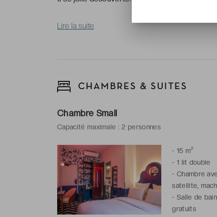
Lire la suite
CHAMBRES & SUITES
Chambre Small
Capacité maximale : 2 personnes
-
15 m²
-
1 lit double
-
Chambre avec
satellite, mac
-
Salle de bain
gratuits