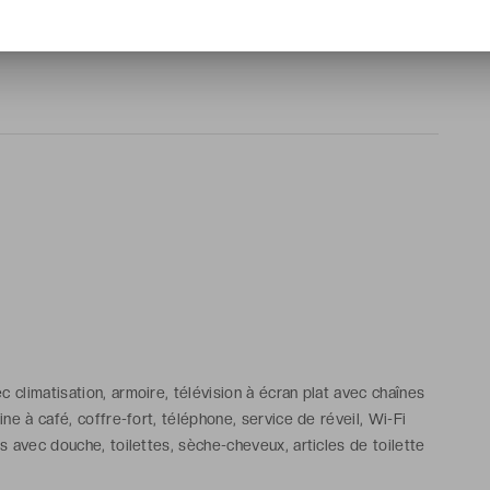
 climatisation, armoire, télévision à écran plat avec chaînes
hine à café, coffre-fort, téléphone, service de réveil, Wi-Fi
s avec douche, toilettes, sèche-cheveux, articles de toilette