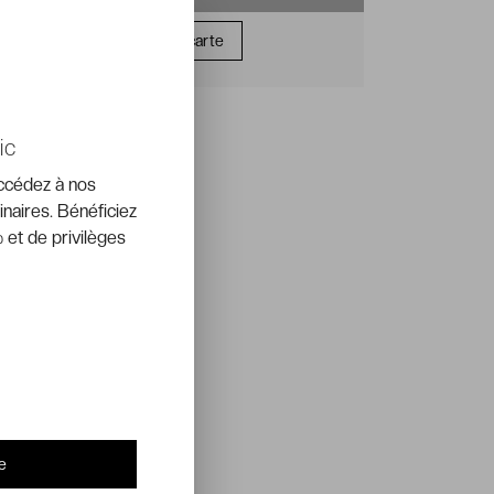
Offrir une carte
ic
accédez à nos
inaires. Bénéficiez
 et de privilèges
e