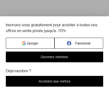
Inscrivez-vous gratuitement pour accéder à toutes nos
offres en vente privée jusqu'à -70%
Google
Facebook
Devenez membre
Bonjour ! Pourrions-nous activer des services supplémentaires pour
Marketing
? Vous pouvez toujours modifier ou retirer votre
Déjà membre ?
consentement plus tard.
Laissez-moi choisir
Accédez aux ventes
Je refuse
C'est bon.