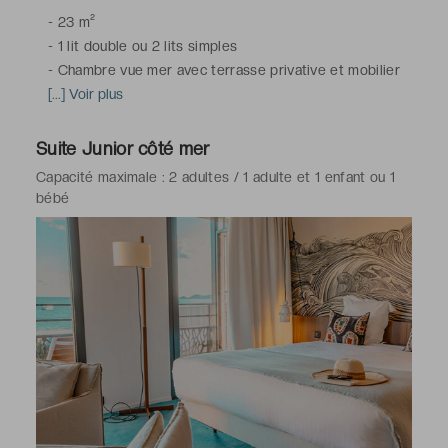
-
23 m²
-
1 lit double ou 2 lits simples
-
Chambre vue mer avec terrasse privative et mobilier
extérieur, climatisation, télévision écran plat, bureau,
[...] Voir plus
minibar, coffre-fort, téléphone, Wi-Fi
-
Salle de bains avec douche à l'italienne, toilettes,
Suite Junior côté mer
sèche-cheveux, peignoirs, articles de toilette gratuits
Capacité maximale : 2 adultes / 1 adulte et 1 enfant ou 1
bébé
*Chambres situées au 1er et 2e étage