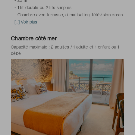
-
23 m²
-
1 lit double ou 2 lits simples
-
Chambre avec terrasse, climatisation, télévision écran
plat, bureau, minibar, coffre-fort, téléphone, Wi-Fi
[...] Voir plus
-
Salle de bains avec douche à l'italienne, toilettes,
sèche-cheveux, peignoirs, articles de toilette gratuits
Chambre côté mer
Capacité maximale : 2 adultes / 1 adulte et 1 enfant ou 1
*Chambre(s) communicante(s) disponible(s) sur demande
bébé
et confirmation de l'hôtel
**Chambres situées du 1er au 4e étage