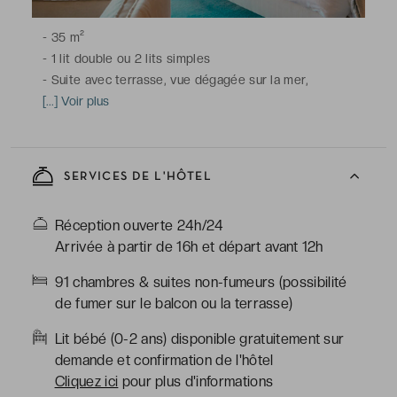
-
35 m²
-
1 lit double ou 2 lits simples
-
Suite avec terrasse, vue dégagée sur la mer,
climatisation, télévision écran plat, bureau, minibar,
[...] Voir plus
coffre-fort, téléphone, Wi-Fi
-
Salle de bains avec douche à l'italienne, toilettes,
sèche-cheveux, peignoirs, articles de toilette gratuits
SERVICES DE L'HÔTEL
*Suites situées aux 3e et 4e étages
Réception ouverte 24h/24
Arrivée à partir de 16h et départ avant 12h
91 chambres & suites non-fumeurs (possibilité
de fumer sur le balcon ou la terrasse)
Lit bébé (0-2 ans) disponible gratuitement sur
demande et confirmation de l'hôtel
Cliquez ici
pour plus d'informations