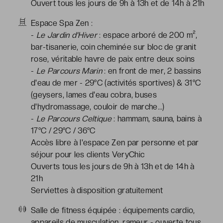
Ouvert tous les jours de 9h à 13h et de 14h à 21h
Espace Spa Zen :
-
Le Jardin d'Hiver
: espace arboré de 200 m²,
bar-tisanerie, coin cheminée sur bloc de granit
rose, véritable havre de paix entre deux soins
-
Le Parcours Marin
: en front de mer, 2 bassins
d'eau de mer - 29°C (activités sportives) & 31°C
(geysers, lames d'eau cobra, buses
d'hydromassage, couloir de marche…)
-
Le Parcours Celtique
: hammam, sauna, bains à
17°C / 29°C / 36°C
Accès libre à l'espace Zen par personne et par
séjour pour les clients VeryChic
Ouverts tous les jours de 9h à 13h et de 14h à
21h
Serviettes à disposition gratuitement
Salle de fitness équipée : équipements cardio,
appareils de musculation, rameur - ouverte tous