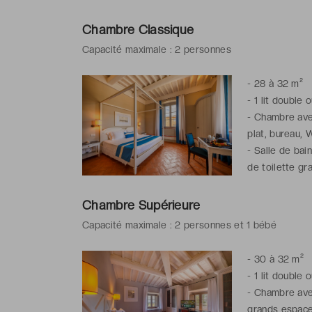
Chambre Classique
Capacité maximale : 2 personnes
-
28 à 32 m²
-
1 lit double 
-
Chambre avec 
plat, bureau, 
-
Salle de bai
de toilette gra
Chambre Supérieure
Capacité maximale : 2 personnes et 1 bébé
-
30 à 32 m²
-
1 lit double 
-
Chambre avec 
grands espaces