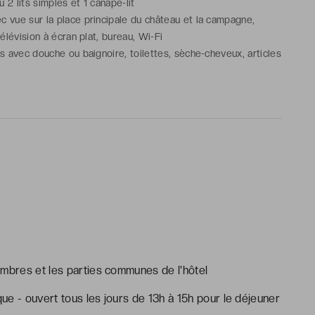
ou 2 lits simples et 1 canapé-lit
 vue sur la place principale du château et la campagne,
télévision à écran plat, bureau, Wi-Fi
ns avec douche ou baignoire, toilettes, sèche-cheveux, articles
tuits
ommunicante(s) disponible(s) sur demande et confirmation de
ambres et les parties communes de l'hôtel
que - ouvert tous les jours de 13h à 15h pour le déjeuner