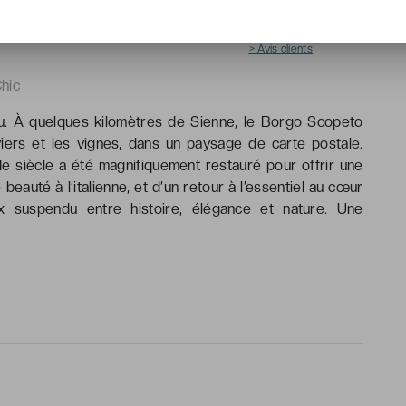
nne.
/10
> Avis clients
hic
du. À quelques kilomètres de Sienne, le Borgo Scopeto
iviers et les vignes, dans un paysage de carte postale.
e siècle a été magnifiquement restauré pour offrir une
 beauté à l’italienne, et d’un retour à l’essentiel au cœur
x suspendu entre histoire, élégance et nature. Une