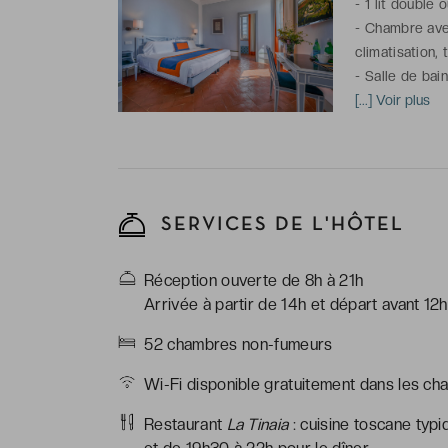
-
1 lit double 
-
Chambre avec
climatisation, 
-
Salle de bai
de toilette gra
[...] Voir plus
*Chambre(s) c
l'hôtel
SERVICES DE L'HÔTEL
Réception ouverte de 8h à 21h
Arrivée à partir de 14h et départ avant 12h
52 chambres non-fumeurs
Wi-Fi disponible gratuitement dans les ch
Restaurant
La Tinaia
: cuisine toscane typi