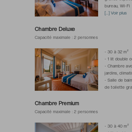
bureau, Wi-Fi
-
[...] Voir plus
Salle de bai
de toilettes gr
Chambre Deluxe
*Chambre(s) c
Capacité maximale : 2 personnes
l'hôtel
-
30 à 32 m²
-
1 lit double 
-
Chambre avec
jardins, climat
-
Salle de bai
de toilette gra
Chambre Premium
Capacité maximale : 2 personnes
-
30 à 40 m²