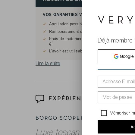
VOS GARANTIES VERYCHIC
✓
Annulation possible sans justificatif jusqu'à 7 
✓
Remboursement sous forme d'avoir, hors frais d
Frais de traitement : 20 € pour réservations in
✓
Déjà membre 
€
✓
L'avoir est utilisable sur tout le site
VeryChic.f
Google
Lire la suite
Adresse E-mail
Mot de passe
EXPÉRIENCE
Mémoriser m
BORGO SCOPETO RELAIS ★★★
Ac
Luxe toscan au cœur des col