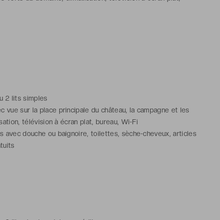
ns avec douche ou baignoire, toilettes, sèche-cheveux, articles
atuits
ommunicante(s) disponible(s) sur demande et confirmation de
ou 2 lits simples
 vue sur la place principale du château, la campagne et les
isation, télévision à écran plat, bureau, Wi-Fi
ns avec douche ou baignoire, toilettes, sèche-cheveux, articles
tuits