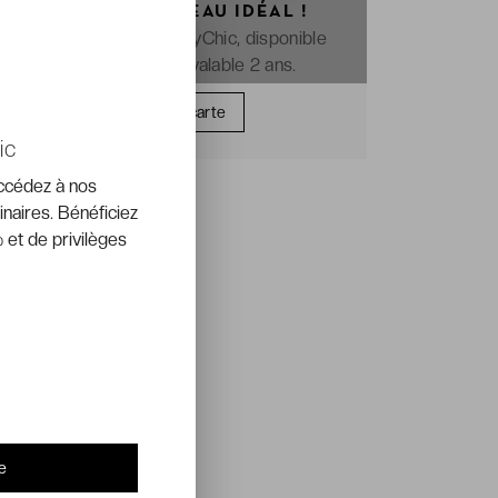
OFFREZ LE CADEAU IDÉAL !
La e-carte cadeau VeryChic, disponible
immédiatement et valable 2 ans.
Offrir une carte
ic
accédez à nos
inaires. Bénéficiez
 et de privilèges
e