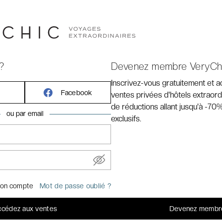
jours avant le départ (offre sans transports)
e dossier, assurance, transports et activités
férieures à 500 € et 50 € pour réservations supérieures à 500
?
Devenez membre VeryCh
Inscrivez-vous gratuitement et 
r
Facebook
ventes privées d'hôtels extraord
de réductions allant jusqu'à -70%
ou par email
exclusifs.
on compte
Mot de passe oublié ?
FABULEUX
★★
cédez aux ventes
Devenez membr
lines, face à la
10