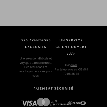
DES AVANTAGES
UN SERVICE
EXCLUSIFS
CLIENT OUVERT
7J/7
Une sélection d'hôtels et
voyages extraordinaires.
Par
email
Des réductions et
Par téléphone au
+33 (0)1
avantages négociés pour
70 95 85 85
vous.
PAIEMENT SÉCURISÉ