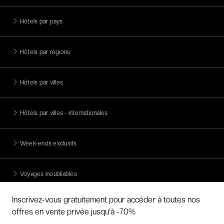
Hôtels par pays
Hôtels par régions
Hôtels par villes
Hôtels par villes - internationales
Week-ends exclusifs
Voyages inoubliables
Inscrivez-vous gratuitement pour accéder à toutes nos
Voyages thématiques
offres en vente privée jusqu'à -70%