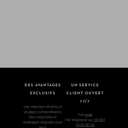
DES AVANTAGES
UN SERVICE
EXCLUSIFS
CLIENT OUVERT
7J/7
Une sélection d'hôtels et
voyages extraordinaires.
Par
email
Des réductions et
Par téléphone au
+33 (0)1
avantages négociés pour
70 95 85 85
vous.