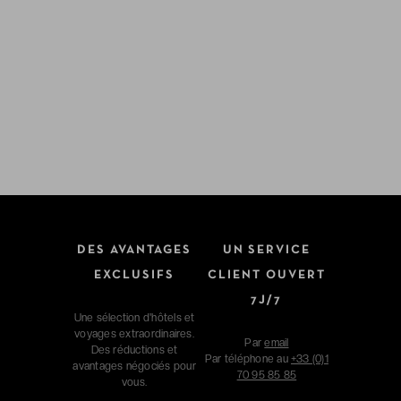
DES AVANTAGES
UN SERVICE
EXCLUSIFS
CLIENT OUVERT
7J/7
Une sélection d'hôtels et
voyages extraordinaires.
Par
email
Des réductions et
Par téléphone au
+33 (0)1
avantages négociés pour
70 95 85 85
vous.