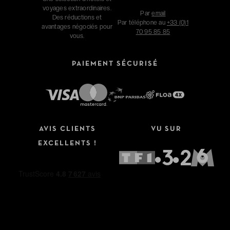
voyages extraordinaires.
Par
email
Des réductions et
Par téléphone au
+33 (0)1
avantages négociés pour
70 95 85 85
vous.
PAIEMENT SÉCURISÉ
AVIS CLIENTS
VU SUR
EXCELLENTS !