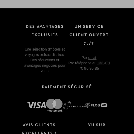
DES AVANTAGES
UN SERVICE
EXCLUSIFS
CLIENT OUVERT
7J/7
Une sélection d'hôtels et
voyages extraordinaires.
Par
email
Des réductions et
Par téléphone au
+33 (0)1
avantages négociés pour
70 95 85 85
vous.
PAIEMENT SÉCURISÉ
AVIS CLIENTS
VU SUR
EXCELLENTS !