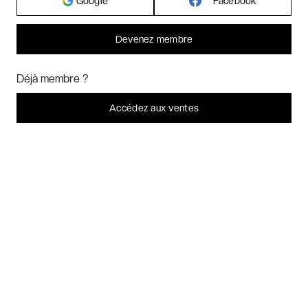
Google
Facebook
Hôtels par villes - internationales
Devenez membre
Week-ends exclusifs
Bonjour ! Pourrions-nous activer des services supplémentaires pour
Marketing
? Vous pouvez toujours modifier ou retirer votre
Déjà membre ?
consentement plus tard.
Voyages inoubliables
Laissez-moi choisir
Accédez aux ventes
Je refuse
C'est bon.
Voyages thématiques
CHARTE DE CONFIDENTIALITÉ
CONDITIONS GÉNÉRALES DE VENTE
BLOG & INSPIRATION
LES AVIS DES CLIENTS VERYCHIC
QUESTIONS FRÉQUENTES
À PROPOS