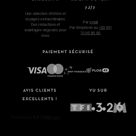
7J/7
Une sélection d'hôtels et
voyages extraordinaires.
Par
email
Des réductions et
Par téléphone au
+33 (0)1
avantages négociés pour
70 95 85 85
vous.
PAIEMENT SÉCURISÉ
AVIS CLIENTS
VU SUR
EXCELLENTS !