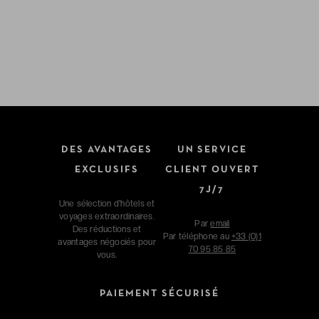
DES AVANTAGES
UN SERVICE
EXCLUSIFS
CLIENT OUVERT
7J/7
Une sélection d'hôtels et
voyages extraordinaires.
Par
email
Des réductions et
Par téléphone au
+33 (0)1
avantages négociés pour
70 95 85 85
vous.
PAIEMENT SÉCURISÉ