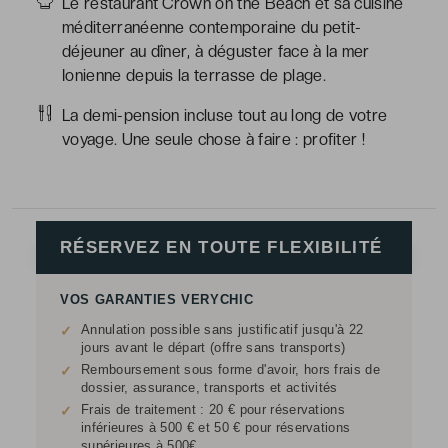
Le restaurant Crown on the Beach et sa cuisine
méditerranéenne contemporaine du petit-
déjeuner au dîner, à déguster face à la mer
Ionienne depuis la terrasse de plage.
La demi-pension incluse tout au long de votre
voyage. Une seule chose à faire : profiter !
RÉSERVEZ EN TOUTE FLEXIBILITÉ
VOS GARANTIES VERYCHIC
Annulation possible sans justificatif jusqu'à 22
✓
jours avant le départ (offre sans transports)
Remboursement sous forme d'avoir, hors frais de
✓
dossier, assurance, transports et activités
Frais de traitement : 20 € pour réservations
✓
inférieures à 500 € et 50 € pour réservations
supérieures à 500€