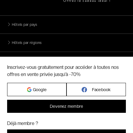
Offrez le cadeau idéal !
Hôtels par pays
Hôtels par régions
Hôtels par villes
Inscrivez-vous gratuitement pour accéder à toutes nos
offres en vente privée jusqu'à -70%
Hôtels par villes - internationales
Google
Facebook
Week-ends exclusifs
Devenez membre
Voyages inoubliables
Bonjour ! Pourrions-nous activer des services supplémentaires pour
Marketing
? Vous pouvez toujours modifier ou retirer votre
Déjà membre ?
consentement plus tard.