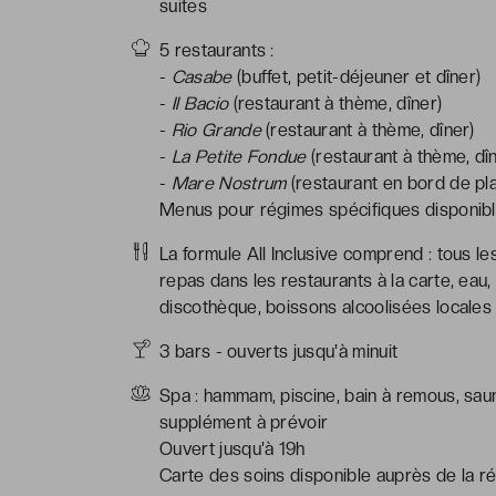
suites
5 restaurants :
-
Casabe
(buffet, petit-déjeuner et dîner)
-
Il Bacio
(restaurant à thème, dîner)
-
Rio Grande
(restaurant à thème, dîner)
-
La Petite Fondue
(restaurant à thème, dî
-
Mare Nostrum
(restaurant en bord de pla
Menus pour régimes spécifiques disponible
La formule All Inclusive comprend : tous le
repas dans les restaurants à la carte, eau, 
discothèque, boissons alcoolisées locales e
3 bars - ouverts jusqu'à minuit
Spa : hammam, piscine, bain à remous, saun
supplément à prévoir
Ouvert jusqu'à 19h
Carte des soins disponible auprès de la ré