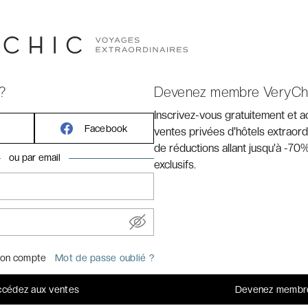
?
Devenez membre VeryCh
Inscrivez-vous gratuitement et 
Facebook
ventes privées d'hôtels extraord
de réductions allant jusqu'à -70%
ou par email
exclusifs.
NLY - ALL INCLUSIVE
on compte
Mot de passe oublié ?
clusive à Punta Cana.
cédez aux ventes
Devenez membr
hic