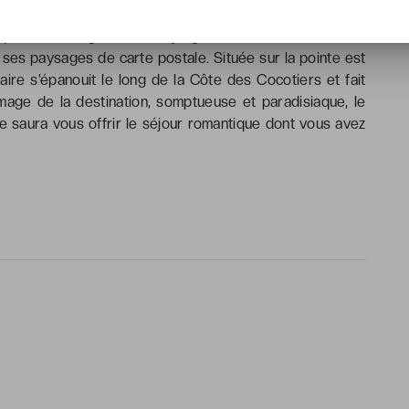
uoise, soleil généreux et jungle luxuriante… Punta Cana
 ses paysages de carte postale. Située sur la pointe est
aire s’épanouit le long de la Côte des Cocotiers et fait
’image de la destination, somptueuse et paradisiaque, le
ve saura vous offrir le séjour romantique dont vous avez