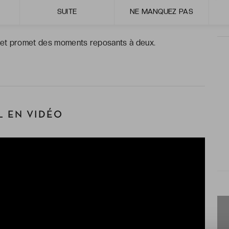
 réservé aux adultes, parfait pour un voyage en
SUITE
NE MANQUEZ PAS
ns et promet des moments reposants à deux.
 EN VIDÉO