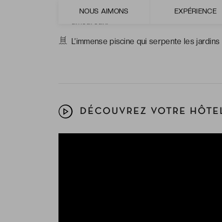
Le calme qui règne dans cet établissement
NOUS AIMONS
EXPÉRIENCE
amoureux.
L’immense piscine qui serpente les jardi
DÉCOUVREZ VOTRE HÔTEL