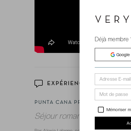
Déjà membre 
Google
Adresse E-mail
EXPÉRIENCE
Mot de passe
PUNTA CANA PRINCESS ADULTS O
Mémoriser m
Séjour romantique en All In
Ac
Par Alexia Lalanne, correspondante de VeryC