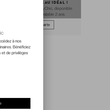
OFFREZ LE CADEAU IDÉAL !
La e-carte cadeau VeryChic, disponible
immédiatement et valable 2 ans.
Offrir une carte
ic
accédez à nos
inaires. Bénéficiez
 et de privilèges
e