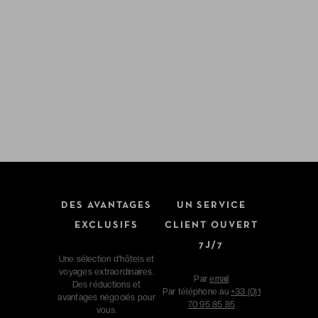
DES AVANTAGES
UN SERVICE
EXCLUSIFS
CLIENT OUVERT
7J/7
Une sélection d'hôtels et
voyages extraordinaires.
Par
email
Des réductions et
Par téléphone au
+33 (0)1
avantages négociés pour
70 95 85 85
vous.