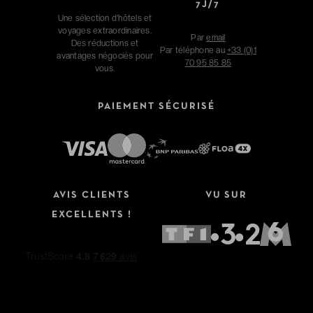
7J/7
Une sélection d'hôtels et
voyages extraordinaires.
Par
email
Des réductions et
Par téléphone au
+33 (0)1
avantages négociés pour
70 95 85 85
vous.
PAIEMENT SÉCURISÉ
AVIS CLIENTS
VU SUR
EXCELLENTS !