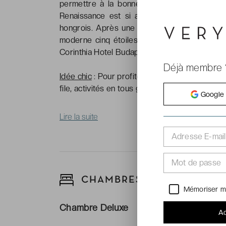
permettre à la bonne société de profiter d
Renaissance est si admiré et son luxe est t
hongrois. Après une longue restauration, vo
moderne cinq étoiles. Pour votre voyage à B
Corinthia Hotel Budapest *****.
Déjà membre 
Idée chic
: Pour profiter au maximum de votre
file, activités en tous genres ou billets de sp
Google
Lire la suite
Adresse E-mail
Mot de passe
CHAMBRES
Mémoriser m
Chambre Deluxe
Ac