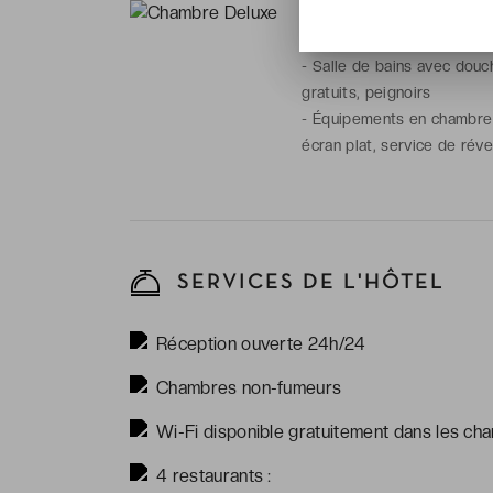
-
Superficie : 28 m²
-
Type(s) de lit(s) : 1 lit Kin
-
Salle de bains avec douch
gratuits, peignoirs
-
Équipements en chambre : 
écran plat, service de révei
SERVICES DE L'HÔTEL
Réception ouverte 24h/24
Chambres non-fumeurs
Wi-Fi disponible gratuitement dans les ch
4 restaurants :