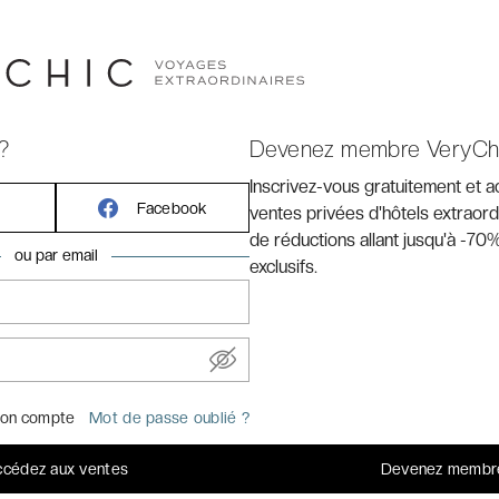
es bains thermaux de la capitale hongroise. Son style
el, que l’hôtel devient une référence du savoir-vivre
us y trouvez aujourd’hui splendeur du passé et confort
udapest, optez pour le meilleur, posez vos valises au
?
Devenez membre VeryCh
 séjour à
Budapest
, réservez en ligne vos billets coupe-
Inscrivez-vous gratuitement et 
ectacles
en cliquant ici
.
Facebook
ventes privées d'hôtels extraord
de réductions allant jusqu'à -70%
ou par email
exclusifs.
on compte
Mot de passe oublié ?
cédez aux ventes
Devenez membr