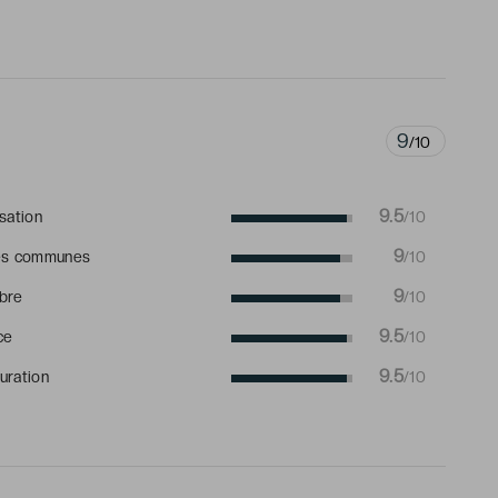
9
/10
9.5
isation
/10
9
es communes
/10
9
bre
/10
9.5
ce
/10
9.5
uration
/10