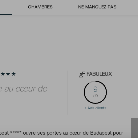
asserie et Atrium, au Restaurant Rickshaw au Bar. Un
CHAMBRES
NE MANQUEZ PAS
FABULEUX
★★★★★
re au cœur de
9
/10
> Avis clients
dapest ***** ouvre ses portes au cœur de Budapest pour