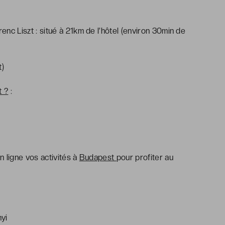
nc Liszt : situé à 21km de l’hôtel (environ 30min de
t)
t ?
:
ligne vos activités à
Budapest
pour profiter au
yi