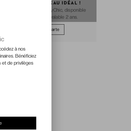
OFFREZ LE CADEAU IDÉAL !
La e-carte cadeau VeryChic, disponible
immédiatement et valable 2 ans.
Offrir une carte
ic
accédez à nos
inaires. Bénéficiez
 et de privilèges
e