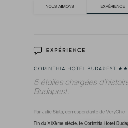
La réduction qui vous est accordée à la Br
NOUS AIMONS
EXPÉRIENCE
avantage VeryChic !
EXPÉRIENCE
CORINTHIA HOTEL BUDAPEST 
5 étoiles chargées d’histoi
Budapest.
Par Julie Siata, correspondante de VeryChic
Fin du XIXème siècle, le Corinthia Hotel Bu