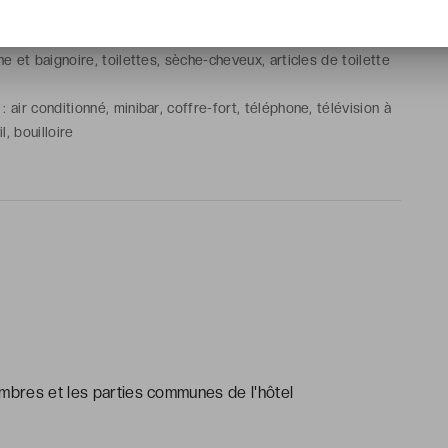
g Size
e et baignoire, toilettes, sèche-cheveux, articles de toilette
air conditionné, minibar, coffre-fort, téléphone, télévision à
l, bouilloire
ambres et les parties communes de l'hôtel