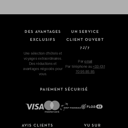
DES AVANTAGES
UN SERVICE
EXCLUSIFS
CLIENT OUVERT
7J/7
Une sélection d'hôtels et
voyages extraordinaires.
Par
email
Des réductions et
Par téléphone au
+33 (0)1
avantages négociés pour
70 95 85 85
vous.
PAIEMENT SÉCURISÉ
AVIS CLIENTS
VU SUR