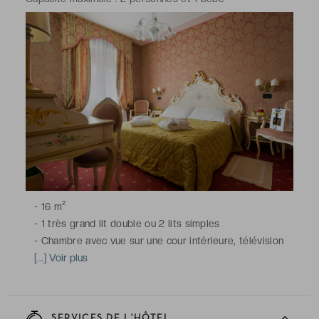
-
16 m²
-
1 très grand lit double ou 2 lits simples
-
Chambre avec vue sur une cour intérieure, télévision
avec chaînes satellite, coffre-fort, minibar, téléphone,
[...] Voir plus
armoire / penderie, réveil et service de réveil, linge de
maison, climatisation / chauffage, Wi-Fi
-
Salle de bains avec douche ou baignoire, sèche-
SERVICES DE L'HÔTEL