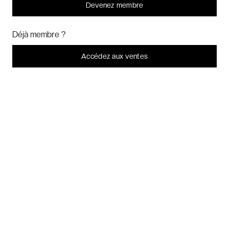
Devenez membre
Bonjour ! Pourrions-nous activer des services supplémentaires pour
Marketing
? Vous pouvez toujours modifier ou retirer votre
Déjà membre ?
consentement plus tard.
Laissez-moi choisir
Accédez aux ventes
Je refuse
C'est bon.